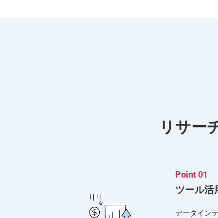
リサーチ
Point 01
ツール活
データイン