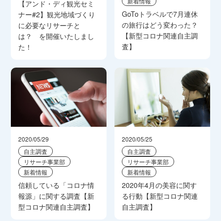
新着情報
【アンド・ディ観光セミ
GoToトラベルで7月連休
ナー#2】観光地域づくり
の旅行はどう変わった？
に必要なリサーチと
【新型コロナ関連自主調
は？ を開催いたしまし
査】
た！
2020/05/29
2020/05/25
自主調査
自主調査
リサーチ事業部
リサーチ事業部
新着情報
新着情報
信頼している「コロナ情
2020年4月の美容に関す
報源」に関する調査【新
る行動【新型コロナ関連
型コロナ関連自主調査】
自主調査】