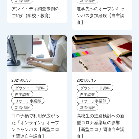
新着情報
新着情報
アンド・ディ調査事例の
進学先へのオープンキャ
ご紹介 (学校・教育)
ンパス参加経験【自主調
査】
2021/06/30
2021/06/15
ダウンロード資料
ダウンロード資料
自主調査
自主調査
リサーチ事業部
リサーチ事業部
新着情報
新着情報
コロナ禍で利用が広がっ
高校生の進路検討への新
た「オンライン」オープ
型コロナ感染症の影響
ンキャンパス【新型コロ
【新型コロナ関連自主調
ナ関連自主調査】
査】