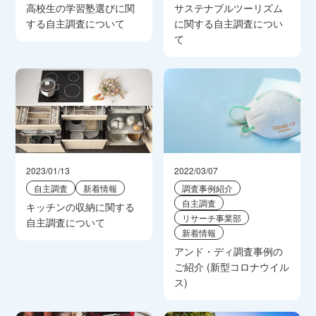
高校生の学習塾選びに関
サステナブルツーリズム
する自主調査について
に関する自主調査につい
て
2023/01/13
2022/03/07
自主調査
新着情報
調査事例紹介
自主調査
キッチンの収納に関する
リサーチ事業部
自主調査について
新着情報
アンド・ディ調査事例の
ご紹介 (新型コロナウイル
ス)