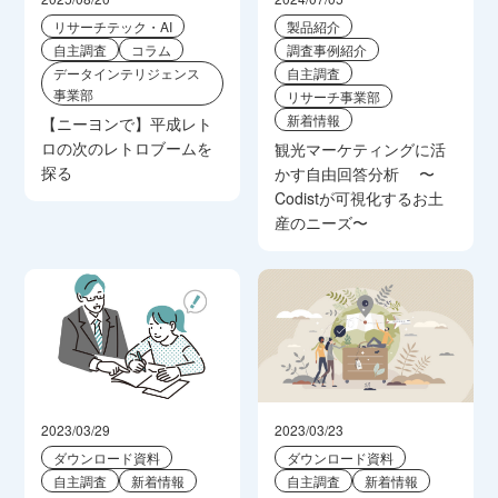
リサーチテック・AI
製品紹介
自主調査
コラム
調査事例紹介
データインテリジェンス
自主調査
事業部
リサーチ事業部
新着情報
【ニーヨンで】平成レト
ロの次のレトロブームを
観光マーケティングに活
探る
かす自由回答分析 〜
Codistが可視化するお土
産のニーズ〜
2023/03/29
2023/03/23
ダウンロード資料
ダウンロード資料
自主調査
新着情報
自主調査
新着情報