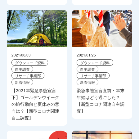
2021/06/03
2021/01/25
ダウンロード資料
ダウンロード資料
自主調査
自主調査
リサーチ事業部
リサーチ事業部
新着情報
新着情報
【2021年緊急事態宣言
緊急事態宣言直前・年末
下】ゴールデンウイーク
年始はどう過ごした？
の旅行動向と夏休みの意
【新型コロナ関連自主調
向は？【新型コロナ関連
査】
自主調査】