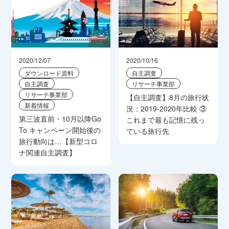
2020/12/07
2020/10/16
ダウンロード資料
自主調査
自主調査
リサーチ事業部
リサーチ事業部
【自主調査】8月の旅行状
新着情報
況：2019-2020年比較 ③
第三波直前・10月以降Go
これまで最も記憶に残っ
To キャンペーン開始後の
ている旅行先
旅行動向は…【新型コロ
ナ関連自主調査】