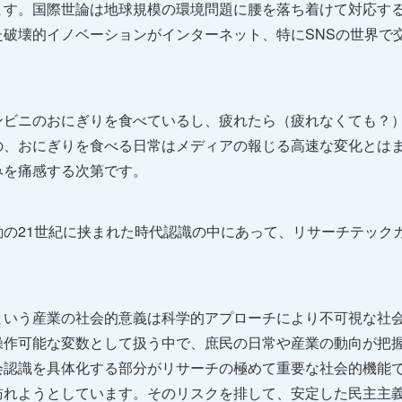
ます。国際世論は地球規模の環境問題に腰を落ち着けて対応す
破壊的イノベーションがインターネット、特にSNSの世界で
ンビニのおにぎりを食べているし、疲れたら（疲れなくても？
の、おにぎりを食べる日常はメディアの報じる高速な変化とは
みを痛感する次第です。
の21世紀に挟まれた時代認識の中にあって、リサーチテック
という産業の社会的意義は科学的アプローチにより不可視な社
操作可能な変数として扱う中で、庶民の日常や産業の動向が把
認識を具体化する部分がリサーチの極めて重要な社会的機能で
訪れようとしています。そのリスクを排して、安定した民主主