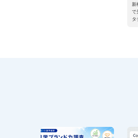
新
で
タ