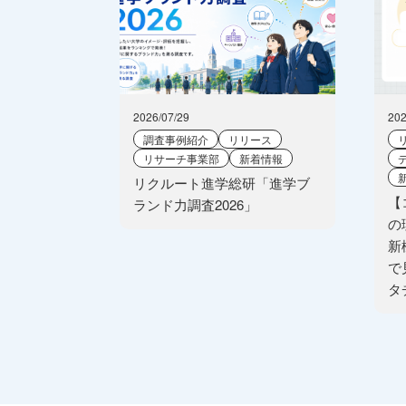
2026/07/29
202
調査事例紹介
リリース
リサーチ事業部
新着情報
リクルート進学総研「進学ブ
【
ランド力調査2026」
の
新
で
タ