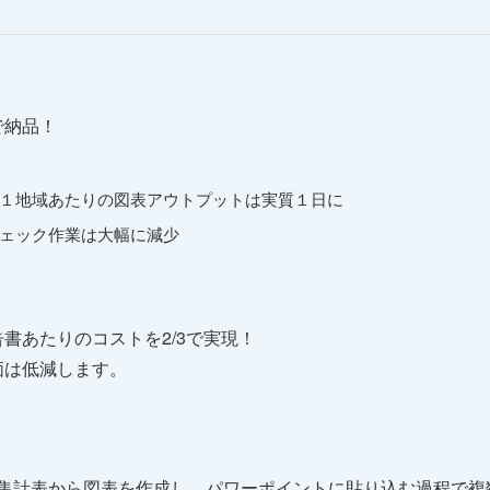
で納品！
１地域あたりの図表アウトプットは実質１日に
ェック作業は大幅に減少
書あたりのコストを2/3で実現！
価は低減します。
lの集計表から図表を作成し、パワーポイントに貼り込む過程で