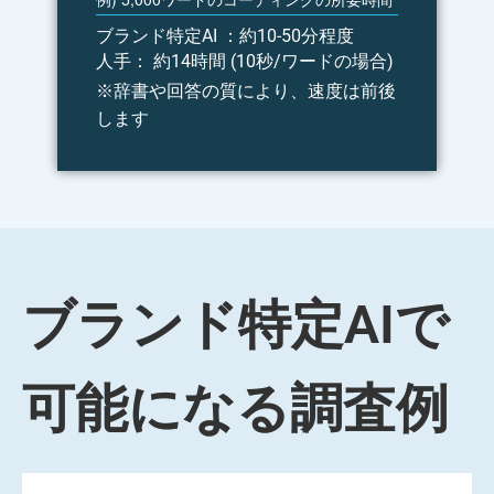
ブランド特定AI ：
約10-50分程度
人手
： 約14時間 (10秒/ワードの場合)
※辞書や回答の質により、速度は前後
します
ブランド特定AIで
可能になる調査例