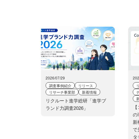
2026/07/29
202
調査事例紹介
リリース
リサーチ事業部
新着情報
リクルート進学総研「進学ブ
【
ランド力調査2026」
の
新
で
タ