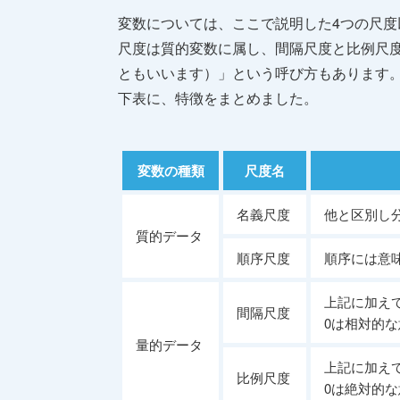
変数については、ここで説明した4つの尺
尺度は質的変数に属し、間隔尺度と比例尺度は量的
ともいいます）」という呼び方もあります
下表に、特徴をまとめました。
変数の種類
尺度名
名義尺度
他と区別し
質的データ
順序尺度
順序には意
上記に加え
間隔尺度
0は相対的
量的データ
上記に加え
比例尺度
0は絶対的