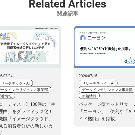
Related Articles
関連記事
6/07/24
2026/07/15
リサーチテック・AI
リサーチテック・AI
データインテリジェンス事業部
データインテリジェンス事業部
新着情報
新着情報
コーディスト】100件の「生
パッケージ型ネットリサー
理由」をグラフィック化！
「ニーヨン」、便利な「AI
機能「イメージクラウド」
イド機能」を搭載。
見る消費者分析の新しいカ
チ