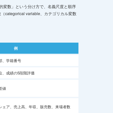
的変数」という分け方で、名義尺度と順序
rical variable、カテゴリカル変数
例
部、学籍番号
位、成績の5段階評価
差値
シェア、売上高、年収、販売数、来場者数