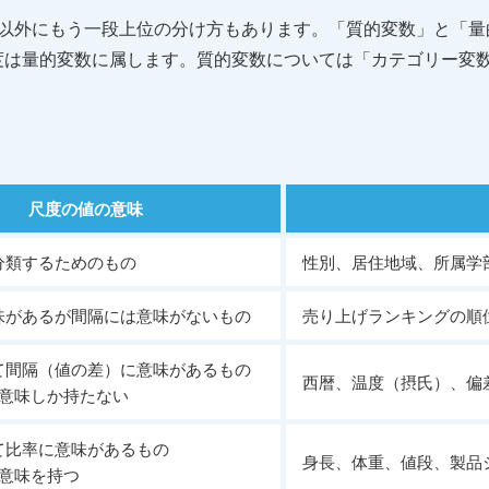
度以外にもう一段上位の分け方もあります。「質的変数」と「量
変数に属します。質的変数については「カテゴリー変数（catego
。
尺度の値の意味
分類するためのもの
性別、居住地域、所属学
味があるが間隔には意味がないもの
売り上げランキングの順
て間隔（値の差）に意味があるもの
西暦、温度（摂氏）、偏
な意味しか持たない
て比率に意味があるもの
身長、体重、値段、製品
な意味を持つ