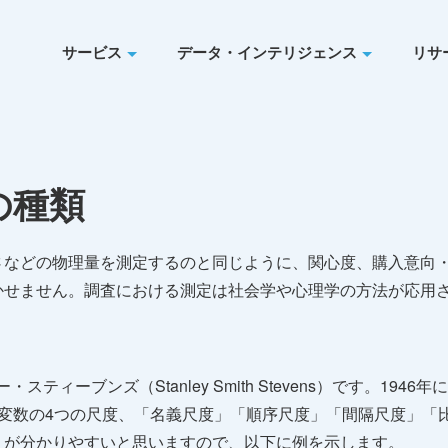
サービス
データ・インテリジェンス
リサ
の種類
さなどの物理量を測定するのと同じように、関心度、購入意向
かせません。調査における測定は社会学や心理学の方法が応用さ
ティーブンズ（Stanley Smith Stevens）です。1946年にサ
いう論文の中で、変数の4つの尺度、「名義尺度」「順序尺度」「間隔尺
うが分かりやすいと思いますので、以下に例を示します。