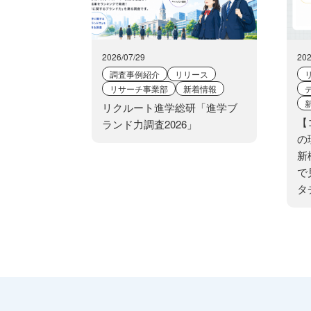
2026/07/29
202
調査事例紹介
リリース
リサーチ事業部
新着情報
リクルート進学総研「進学ブ
【
ランド力調査2026」
の
新
で
タ