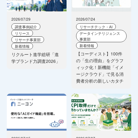
2026/07/29
2026/07/24
調査事例紹介
リサーチテック・AI
リリース
データインテリジェンス
事業部
リサーチ事業部
新着情報
新着情報
【コーディスト】100件
リクルート進学総研「進
の「生の理由」をグラフ
学ブランド力調査2026」
ィック化！新機能「イメ
ージクラウド」で見る消
費者分析の新しいカタチ