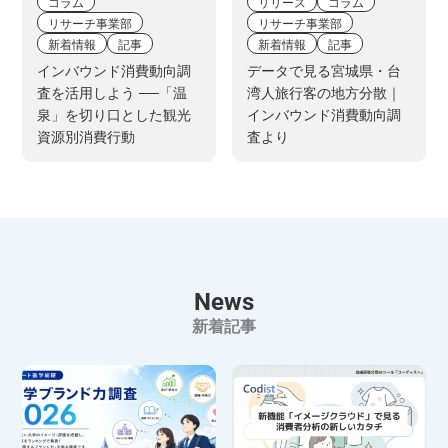
コラム
リリース
コラム
リサーチ事業部
リサーチ事業部
新着情報
記事
新着情報
記事
インバウンド消費動向調
データで見る宮城県・台
査を活用しよう ──「温
湾人旅行客の地方分散｜
泉」を切り口とした観光
インバウンド消費動向調
資源別消費行動
査より
News
新着記事