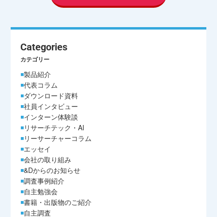
理を実施させます。
５．個人情報の開示等の請求
ご本人様は、当社に対してご自身の個人情報の開示等
Categories
（利用目的の通知、開示、内容の訂正・追加・削除、
カテゴリー
利用の停止または消去、第三者への提供の停止）及び
製品紹介
第三者提供記録の開示に関して、下記の当社お問い合
代表コラム
わせ窓口に申し出ることができます。その際、当社は
ダウンロード資料
お客様ご本人を確認させていただいたうえで、合理的
社員インタビュー
インターン体験談
な期間内に対応いたします。
リサーチテック・AI
【お問合せ窓口】
リーサーチャーコラム
〒105-0003 東京都港区西新橋1-5-5 ビュロー西新橋
エッセイ
2F
会社の取り組み
&Dからのお知らせ
TEL：03-6257-1740
調査事例紹介
E-MAIL：post@and-d.co.jp
自主勉強会
書籍・出版物のご紹介
６．個人情報を提供されることの任意性につい
自主調査
て