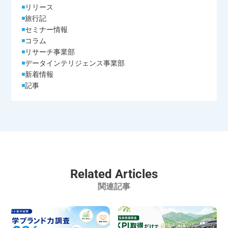
リリース
ご本人様が当社に個人情報を提供されるかどうかは任
旅行記
セミナー情報
意によるものです。 ただし、必要な項目をいただけ
コラム
ない場合、適切な対応ができない場合があります。
リサーチ事業部
データインテリジェンス事業部
新着情報
記事
Related Articles
関連記事