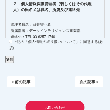
２．個人情報保護管理者（若しくはその代理
人）の氏名又は職名、所属及び連絡先
管理者職名：臼井智亜希
所属部署：データインテリジェンス事業部
連絡先：TEL 03-6257-1740
上記の「個人情報の取り扱いについて」に同意する(必
３．個人情報の利用目的
須)
当社の各種サービスおよびサービスに関連した各種
情報のメールによるご案内のため
当社のサービス向上のため
« 前の記事
次の記事 »
４．個人情報取扱いの委託
当社は事業運営上、前項利用目的の範囲に限って個人
情報を外部に委託することがあります。この場合、個
人情報保護水準の高い委託先を選定し、個人情報の適
お問い合わせ
正管理・機密保持についての契約を交わし、適切な管