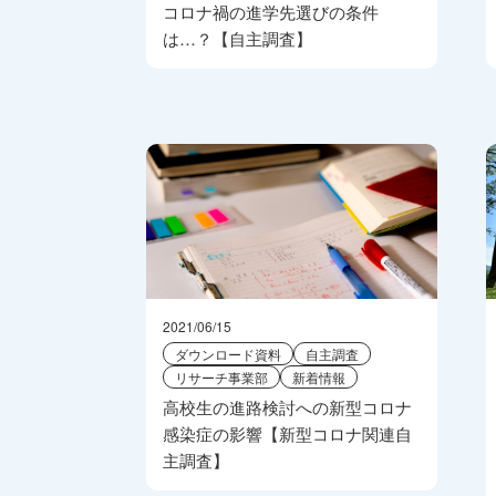
コロナ禍の進学先選びの条件
は…？【自主調査】
2021/06/15
ダウンロード資料
自主調査
リサーチ事業部
新着情報
高校生の進路検討への新型コロナ
感染症の影響【新型コロナ関連自
主調査】