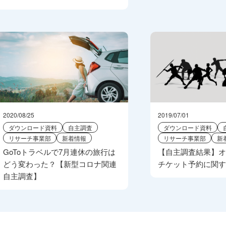
2020/08/25
2019/07/01
ダウンロード資料
自主調査
ダウンロード資料
リサーチ事業部
新着情報
リサーチ事業部
新
GoToトラベルで7月連休の旅行は
【自主調査結果】
どう変わった？【新型コロナ関連
チケット予約に関
自主調査】