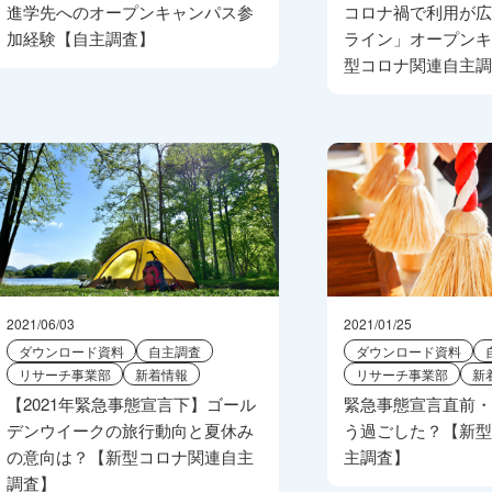
進学先へのオープンキャンパス参
コロナ禍で利用が
加経験【自主調査】
ライン」オープン
型コロナ関連自主
2021/06/03
2021/01/25
ダウンロード資料
自主調査
ダウンロード資料
リサーチ事業部
新着情報
リサーチ事業部
新
【2021年緊急事態宣言下】ゴール
緊急事態宣言直前
デンウイークの旅行動向と夏休み
う過ごした？【新
の意向は？【新型コロナ関連自主
主調査】
調査】