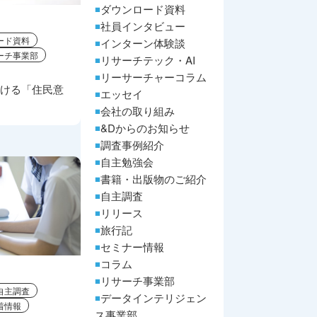
ダウンロード資料
社員インタビュー
ード資料
インターン体験談
ーチ事業部
リサーチテック・AI
リーサーチャーコラム
おける「住民意
エッセイ
会社の取り組み
&Dからのお知らせ
調査事例紹介
自主勉強会
書籍・出版物のご紹介
自主調査
リリース
旅行記
セミナー情報
コラム
リサーチ事業部
自主調査
データインテリジェン
着情報
ス事業部