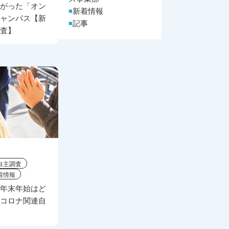
広がった「オン
新着情報
キャンパス【新
記事
調査】
自主調査
着情報
・年末年始はど
型コロナ関連自