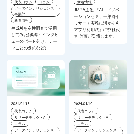
代表コラム
コラム
新着情報
データインテリジェンス
JMRA主催 『AI・イノベ
事業部
ーションセミナー第2回
新着情報
リサーチ実務に活かすAI
生成AIを定性調査で活用
アプリ利用法』に弊社代
してみた(後編：インタビ
表 佐藤が登壇します。
ューのパート分け、テー
マごとの要約など）
2024/04/18
2024/04/10
代表コラム
代表コラム
リサーチテック・AI
リサーチテック・AI
コラム
コラム
データインテリジェンス
データインテリジェンス