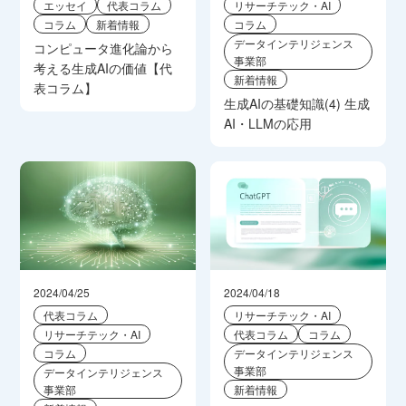
エッセイ
代表コラム
リサーチテック・AI
コラム
新着情報
コラム
データインテリジェンス
コンピュータ進化論から
事業部
考える生成AIの価値【代
新着情報
表コラム】
生成AIの基礎知識(4) 生成
AI・LLMの応用
2024/04/25
2024/04/18
代表コラム
リサーチテック・AI
リサーチテック・AI
代表コラム
コラム
コラム
データインテリジェンス
事業部
データインテリジェンス
事業部
新着情報