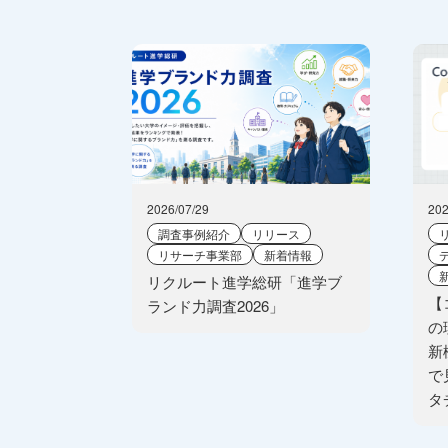
2026/07/29
202
調査事例紹介
リリース
リサーチ事業部
新着情報
リクルート進学総研「進学ブ
【
ランド力調査2026」
の
新
で
タ