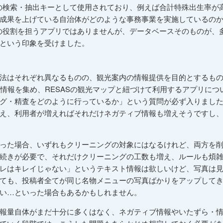
らの検索・抽出キーとして使用されており、例えば合計特殊出生率が
成果を上げている自治体がどのような事務事業を実施しているの
ンの役割を担うアプリではありませんが、データベースそのものが、
という印象を受けました。
法はそれぞれ異なるものの、観光案内の情報提供を目的とするも
に情報を集め、RESASの観光マップと紐づけて利用するアプリにつ
グ・精査をどのように行っているか」という質問が必ず入りまし
え、利用者が増えればそれだけネガティブ情報も増えそうですし
った場合、いずれもクリーニングの対象にはなるけれど、両方を
続きが必要で、それだけクリーニングの工数も増え、ルールも煩
レはキレイじゃない」というテキスト情報は欲しいけど、写真は
ても、投稿者全てが同じ名物メニューの写真ばかりをアップして
い…といった場合もあるかもしれません。
報量自体がまだ十分に多くはなく、ネガティブ情報やいたずら・