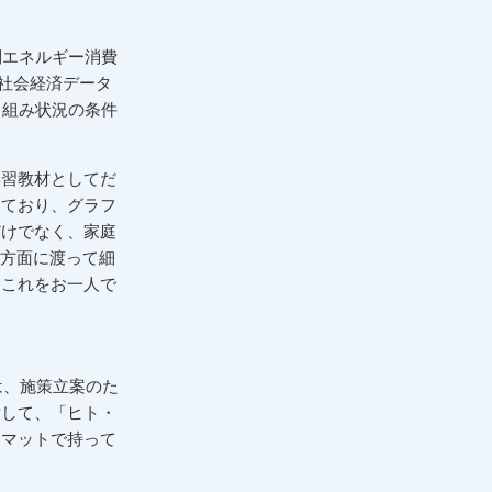
別エネルギー消費
の社会経済データ
り組み状況の条件
学習教材としてだ
っており、グラフ
だけでなく、家庭
多方面に渡って細
、これをお一人で
らは、施策立案のた
対して、「ヒト・
ーマットで持って