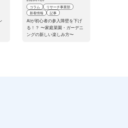
コラム
リサーチ事業部
新着情報
記事
ン
AIが初心者の参入障壁を下げ
る！？ 〜家庭菜園・ガーデニ
ングの新しい楽しみ方〜