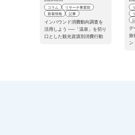
コラム
リサーチ事業部
新着情報
記事
インバウンド消費動向調査を
デ
活用しよう ──「温泉」を切り
旅
口とした観光資源別消費行動
ン