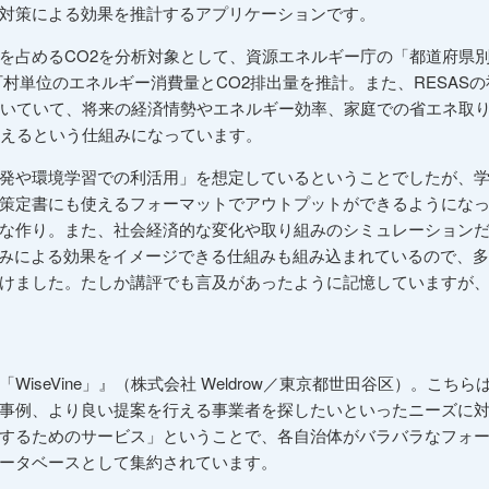
対策による効果を推計するアプリケーションです。
を占めるCO2を分析対象として、資源エネルギー庁の「都道府県
村単位のエネルギー消費量とCO2排出量を推計。また、RESAS
用いていて、将来の経済情勢やエネルギー効率、家庭での省エネ取
行えるという仕組みになっています。
発や環境学習での利活用」を想定しているということでしたが、
策定書にも使えるフォーマットでアウトプットができるようにな
な作り。また、社会経済的な変化や取り組みのシミュレーション
組みによる効果をイメージできる仕組みも組み込まれているので、
けました。たしか講評でも言及があったように記憶していますが
iseVine」』（株式会社 Weldrow／東京都世田谷区）。こち
事例、より良い提案を行える事業者を探したいといったニーズに
するためのサービス」ということで、各自治体がバラバラなフォ
ータベースとして集約されています。