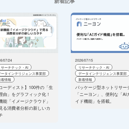
新着記事
6/07/24
2026/07/15
リサーチテック・AI
リサーチテック・AI
データインテリジェンス事業部
データインテリジェンス事業部
新着情報
新着情報
コーディスト】100件の「生
パッケージ型ネットリサー
理由」をグラフィック化！
「ニーヨン」、便利な「AI
機能「イメージクラウド」
イド機能」を搭載。
見る消費者分析の新しいカ
チ