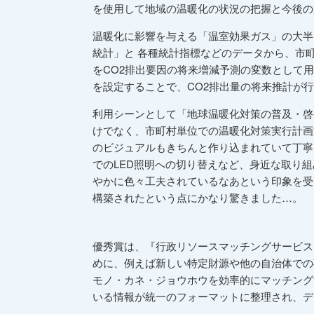
を使用して地域の温暖化の状況の把握と今後の
温暖化に影響を与える「温室効果ガス」の大半
統計」と 各種統計指標などのデータから、市町
をCO2排出要因の将来増減予測の変数として
を設定することで、CO2排出量の将来推計が
利用シーンとして「地球温暖化対策の普及・啓
けでなく、市町村単位での温暖化対策実行計画
のビジュアルもきちんと作り込まれていて丁寧
でのLED照明への切り替えなど、身近な取り
やかに色々工夫されているなあという印象を受
構築されたという点にかなり驚きました…。
優秀賞は、『行政リソースマッチングサービス「W
めに、例えば新しい特定財源や他の自治体での
モノ・カネ・ジョウホウを効率的にマッチング
いる情報が統一のフォーマットに整理され、デ