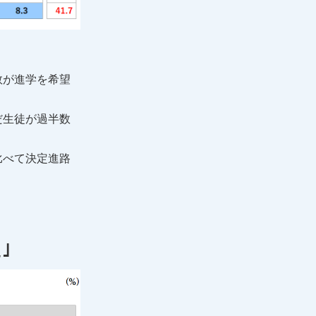
数が進学を希望
だ生徒が過半数
比べて決定進路
｣