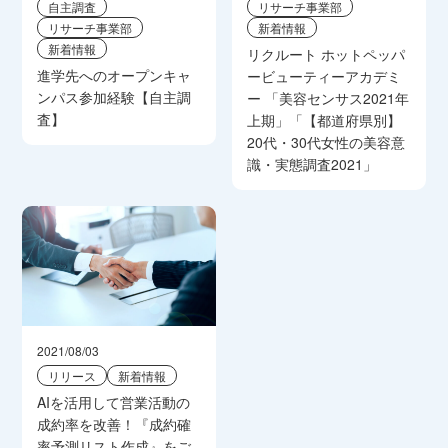
自主調査
リサーチ事業部
リサーチ事業部
新着情報
新着情報
リクルート ホットペッパ
進学先へのオープンキャ
ービューティーアカデミ
ンパス参加経験【自主調
ー 「美容センサス2021年
査】
上期」「【都道府県別】
20代・30代女性の美容意
識・実態調査2021」
2021/08/03
リリース
新着情報
AIを活用して営業活動の
成約率を改善！『成約確
率予測リスト作成』をご