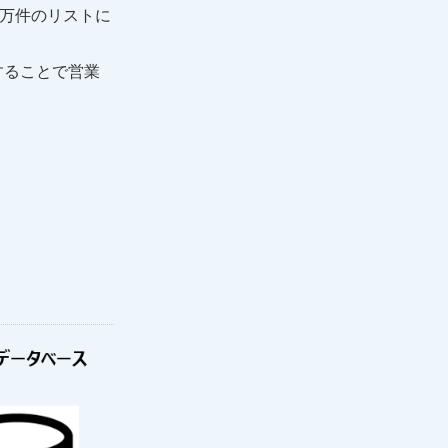
十万件のリストに
することで営業
。