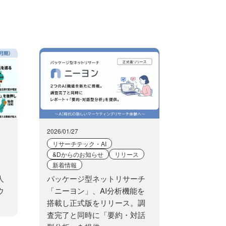
2026/01/27
リサーチテック・AI
&Dからのお知らせ
リリース
新着情報
人
パッケージ型ネットリサーチ
ウ
「ニーヨン」、AI分析機能を
搭載し正式版をリリース。調
査完了と同時に「要約・対話