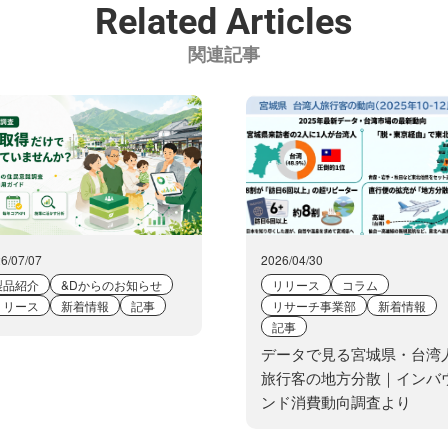
Related Articles
関連記事
6/07/07
2026/04/30
製品紹介
&Dからのお知らせ
リリース
コラム
リリース
新着情報
記事
リサーチ事業部
新着情報
記事
データで見る宮城県・台湾
旅行客の地方分散｜インバ
ンド消費動向調査より