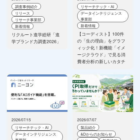
調査事例紹介
リサーチテック・AI
リリース
データインテリジェンス
事業部
リサーチ事業部
新着情報
新着情報
【コーディスト】100件
リクルート進学総研「進
の「生の理由」をグラフ
学ブランド力調査2026」
ィック化！新機能「イメ
ージクラウド」で見る消
費者分析の新しいカタチ
2026/07/15
2026/07/07
リサーチテック・AI
製品紹介
データインテリジェンス
&Dからのお知らせ
事業部