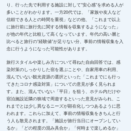
り、行った先で利用する施設に対して”安心感”を求める人が
多いことがわかります。一方20代では、「家族や友人など
信頼できる人との時間を重視」などの他、「これまで以上
に旅行前に旅行先に関する情報を収集するようになった」
が他の年代と比較して高くなっています。年代の高い層と
比べると旅行の”経験値”が足りない分、事前の情報収集を入
念に行うようになった可能性があります。
旅行スタイルや楽しみ方について尋ねた自由回答では、感
染対策のしっかりした宿を選ぶことや、自家用車の利用、
混んでいない観光資源の選択といった「これまでにも行っ
てきたコロナ感染対策」についての意見が多く見られま
す。また、混んでいない「平日」を狙う、ホテル内だけや
宿泊施設近隣の狭域で周遊するといった意見がみられ、こ
れまでとは少し異なるニーズが顕在化しつつあるように思
われます。これらに加えて、事前の情報収集をきちんと行
う人も散見されます。「施設が旅行当日にオープンしてい
るか」「どの程度の混み具合か」「何時まで楽しめるか」