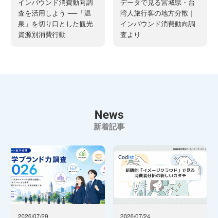
インバウンド消費動向調
データで見る宮城県・台
査を活用しよう ──「温
湾人旅行客の地方分散｜
泉」を切り口とした観光
インバウンド消費動向調
資源別消費行動
査より
News
新着記事
2026/07/29
2026/07/24