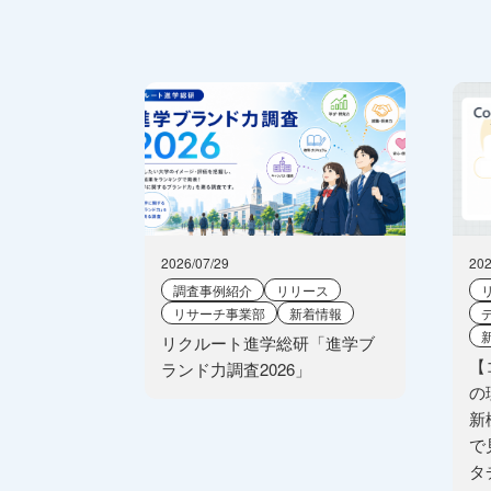
2026/07/29
202
調査事例紹介
リリース
リサーチ事業部
新着情報
リクルート進学総研「進学ブ
【
ランド力調査2026」
の
新
で
タ