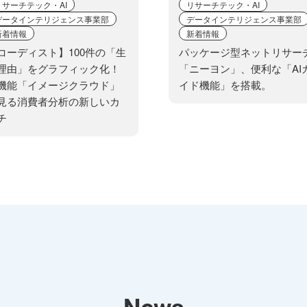
リサーチテック・AI
リサーチテック・AI
の任意性について
データインテリジェンス事業部
データインテリジェンス事業部
新着情報
新着情報
供されるかどうかは任意によるものです。ただし、必要な項
コーディスト】100件の「生
パッケージ型ネットリサー
対応ができない場合があります。
理由」をグラフィック化！
「ニーヨン」、便利な「AI
機能「イメージクラウド」
イド機能」を搭載。
見る消費者分析の新しいカ
チ