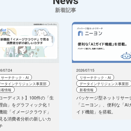
News
新着記事
6/07/24
2026/07/15
リサーチテック・AI
リサーチテック・AI
データインテリジェンス事業部
データインテリジェンス事業部
新着情報
新着情報
コーディスト】100件の「生
パッケージ型ネットリサー
理由」をグラフィック化！
「ニーヨン」、便利な「AI
機能「イメージクラウド」
イド機能」を搭載。
見る消費者分析の新しいカ
チ