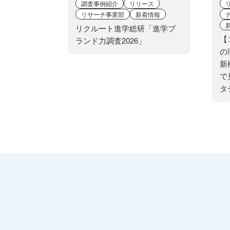
調査事例紹介
リリース
６．個人情報を提供されること
リサーチ事業部
新着情報
リクルート進学総研「進学ブ
ご本人様が当社に個人情報を提
【
ランド力調査2026」
目をいただけない場合、適切な
の
新
で
タ