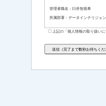
管理者職名：臼井智亜希
所属部署：データインテリジェ
上記の「個人情報の取り扱いに
連絡先：TEL 03-6257-1740
３．個人情報の利用目的
当社の各種サービスおよびサー
当社のサービス向上のため
４．個人情報取扱いの委託
当社は事業運営上、前項利用目
す。この場合、個人情報保護水