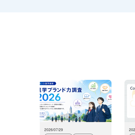
ついての契約を交わし、適切な
５．個人情報の開示等の請求
ご本人様は、当社に対してご自
正・追加・削除、利用の停止ま
示に関して、下記の当社お問い
様ご本人を確認させていただい
【お問合せ窓口】
〒105-0003 東京都港区西新橋1
TEL：03-6257-1740
E-MAIL：post@and-d.co.jp
2026/07/29
202