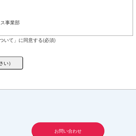
ンス事業部
ついて」に同意する(必須)
ビスに関連した各種情報のメールによるご案内のため
的の範囲に限って個人情報を外部に委託することがありま
お問い合わせ
準の高い委託先を選定し、個人情報の適正管理・機密保持に