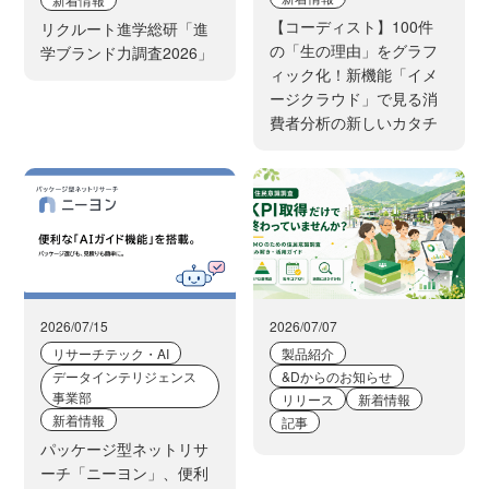
【コーディスト】100件
リクルート進学総研「進
の「生の理由」をグラフ
学ブランド力調査2026」
ィック化！新機能「イメ
ージクラウド」で見る消
費者分析の新しいカタチ
2026/07/15
2026/07/07
リサーチテック・AI
製品紹介
データインテリジェンス
&Dからのお知らせ
事業部
リリース
新着情報
新着情報
記事
パッケージ型ネットリサ
ーチ「ニーヨン」、便利