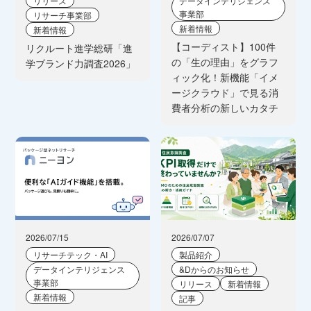
リリース
データインテリジェンス
事業部
リサーチ事業部
新着情報
新着情報
【コーディスト】100件
リクルート進学総研「進
の「生の理由」をグラフ
学ブランド力調査2026」
ィック化！新機能「イメ
ージクラウド」で見る消
費者分析の新しいカタチ
2026/07/15
2026/07/07
リサーチテック・AI
製品紹介
データインテリジェンス
&Dからのお知らせ
事業部
リリース
新着情報
新着情報
記事