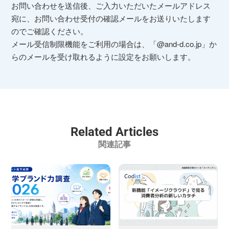
当社は事業運営上、前項利用目的の範囲に限って個人
お問い合わせを送信後、ご入力いただいたメールアドレス
情報を外部に委託することがあります。この場合、個
宛に、お問い合わせ受付の確認メールをお送りいたします
人情報保護水準の高い委託先を選定し、個人情報の適
のでご確認ください。
正管理・機密保持についての契約を交わし、適切な管
メール受信制限機能をご利用の場合は、「@and-d.co.jp」か
理を実施させます。
らのメールを受け取れるように設定をお願いします。
５．個人情報の開示等の請求
ご本人様は、当社に対してご自身の個人情報の開示等
（利用目的の通知、開示、内容の訂正・追加・削除、
利用の停止または消去、第三者への提供の停止）及び
Related Articles
第三者提供記録の開示に関して、下記の当社お問い合
関連記事
わせ窓口に申し出ることができます。その際、当社は
お客様ご本人を確認させていただいたうえで、合理的
な期間内に対応いたします。
【お問合せ窓口】
〒105-0003 東京都港区西新橋1-5-5 ビュロー西新橋
2F