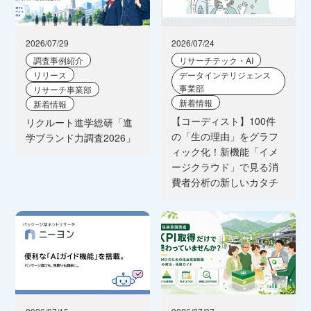
2026/07/29
2026/07/24
調査事例紹介
リサーチテック・AI
リリース
データインテリジェンス
事業部
リサーチ事業部
新着情報
新着情報
【コーディスト】100件
リクルート進学総研「進
の「生の理由」をグラフ
学ブランド力調査2026」
ィック化！新機能「イメ
ージクラウド」で見る消
費者分析の新しいカタチ