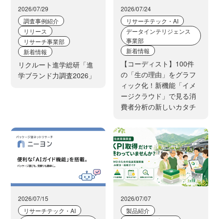
2026/07/29
2026/07/24
TEL：03-6257-1740
調査事例紹介
リサーチテック・AI
E-MAIL：post@and-d.co.jp
リリース
データインテリジェンス
事業部
リサーチ事業部
６．個人情報を提供されることの任意性につ
新着情報
新着情報
いて
【コーディスト】100件
リクルート進学総研「進
の「生の理由」をグラフ
学ブランド力調査2026」
ご本人様が当社に個人情報を提供されるかどうかは任
ィック化！新機能「イメ
意によるものです。 ただし、必要な項目をいただけ
ージクラウド」で見る消
費者分析の新しいカタチ
ない場合、適切な対応ができない場合があります。
2026/07/15
2026/07/07
リサーチテック・AI
製品紹介