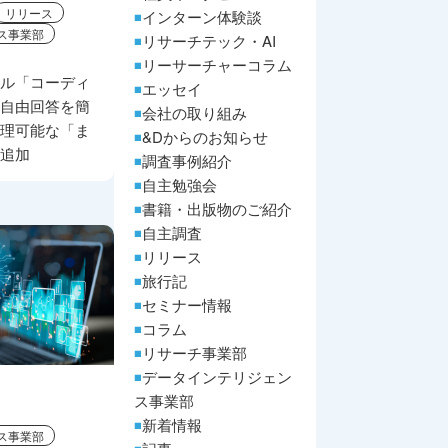
リリース
インターン体験談
ス事業部
リサーチテック・AI
リーサーチャーコラム
ール「コーディ
エッセイ
ト自由回答を簡
会社の取り組み
整理可能な「ま
&Dからのお知らせ
を追加
調査事例紹介
自主勉強会
書籍・出版物のご紹介
自主調査
リリース
旅行記
セミナー情報
コラム
リサーチ事業部
データインテリジェン
ス事業部
新着情報
ス事業部