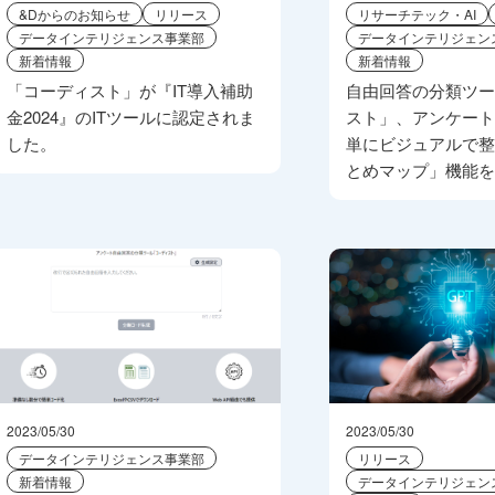
&Dからのお知らせ
リリース
リサーチテック・AI
データインテリジェンス事業部
データインテリジェン
新着情報
新着情報
「コーディスト」が『IT導入補助
自由回答の分類ツ
金2024』のITツールに認定されま
スト」、アンケー
した。
単にビジュアルで
とめマップ」機能
2023/05/30
2023/05/30
データインテリジェンス事業部
リリース
新着情報
データインテリジェン