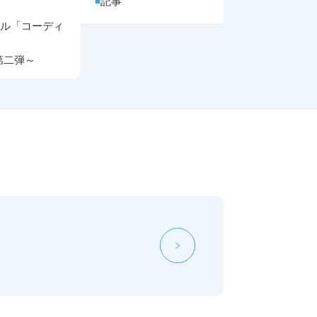
記事
ール「コーディ
始
第二弾～