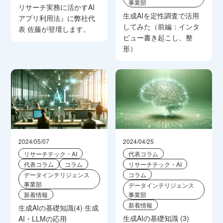
事業部
リサーチ実務に活かすAI
生成AIを定性調査で活用
アプリ利用法』に弊社代
してみた（前編：インタ
表 佐藤が登壇します。
ビュー書き起こし、整
形）
2024/05/07
2024/04/25
リサーチテック・AI
代表コラム
代表コラム
コラム
リサーチテック・AI
データインテリジェンス
コラム
事業部
データインテリジェンス
新着情報
事業部
新着情報
生成AIの基礎知識(4) 生成
生成AIの基礎知識 (3)
AI・LLMの応用