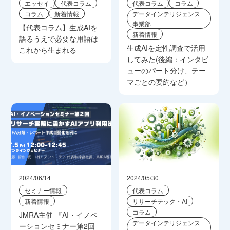
エッセイ
代表コラム
代表コラム
コラム
コラム
新着情報
データインテリジェンス
事業部
【代表コラム】生成AIを
新着情報
語るうえで必要な用語は
生成AIを定性調査で活用
これから生まれる
してみた(後編：インタビ
ューのパート分け、テー
マごとの要約など）
2024/06/14
2024/05/30
セミナー情報
代表コラム
新着情報
リサーチテック・AI
コラム
JMRA主催 『AI・イノベ
データインテリジェンス
ーションセミナー第2回