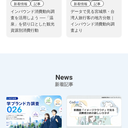
新着情報
記事
新着情報
記事
インバウンド消費動向調
データで見る宮城県・台
査を活用しよう ──「温
湾人旅行客の地方分散｜
泉」を切り口とした観光
インバウンド消費動向調
資源別消費行動
査より
News
新着記事