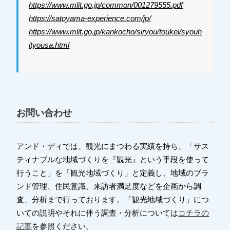
https://www.mlit.go.jp/common/001279555.pdf
https://satoyama-experience.com/jp/
https://www.mlit.go.jp/kankocho/siryou/toukei/syouh
ityousa.html
お問い合わせ
「
アンド・ディでは、観光にまつわる実績を持ち、
サス
ティナブルな地域づくりを『観光』という手段を使って
行うこと」を「観光地域づくり」と定義し、地域のブラ
ンド管理、住民意識、来訪者満足度などを企画から調
査、分析まで行っております。「観光地域づくり」につ
コチラの
いての説明やそれに伴う調査・分析については
記事
を参照ください。