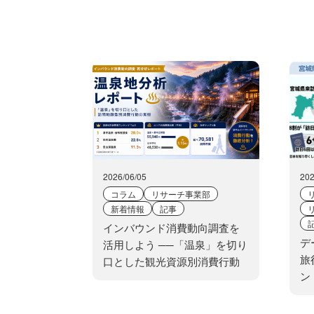
2026/06/05
202
コラム
リサーチ事業部
新着情報
記事
インバウンド消費動向調査を
デ
活用しよう ──「温泉」を切り
旅
口とした観光資源別消費行動
ン