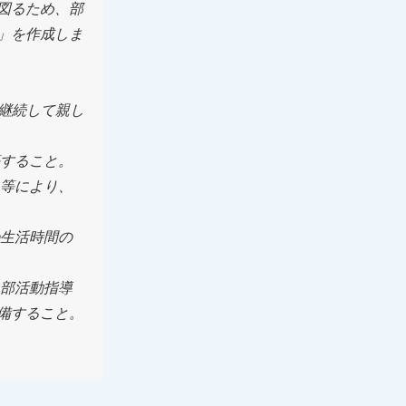
図るため、部
」を作成しま
継続して親し
築すること。
入等により、
の生活時間の
る部活動指導
備すること。