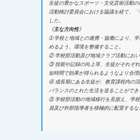
生徒の豊かなスポーツ・文化芸術活動の
活動検討委員会における協議を経て、「
した。
〈主な方向性〉
➀ 学校と地域との連携・協働により、
めるよう、環境を整備すること。
② 学校部活動及び地域クラブ活動にお
③ 技能や記録の向上等、生徒がそれぞ
短時間で効果が得られるようなより合理
④ 成長期にある生徒が、教育課程内の
バランスのとれた生活を送ることができ
⑤ 学校部活動の地域移行を見据え、学
員及び外部指導者を積極的に配置するな