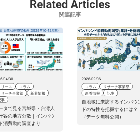
Related Articles
関連記事
6/04/30
2026/02/06
リリース
コラム
コラム
リサーチ事業部
リサーチ事業部
新着情報
新着情報
記事
記事
自地域に来訪するインバウ
ータで見る宮城県・台湾人
ドの特性を把握するには？
行客の地方分散｜インバウ
（データ無料公開）
ド消費動向調査より