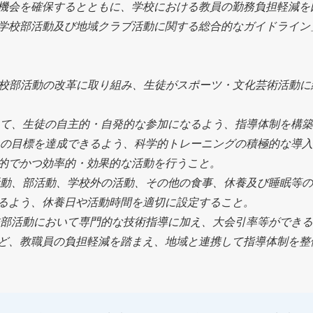
機会を確保するとともに、学校における教員の勤務負担軽減を
学校部活動及び地域クラブ活動に関する総合的なガイドライン
学校部活動の改革に取り組み、生徒がスポーツ・文化芸術活動に
いて、生徒の自主的・自発的な参加になるよう、指導体制を構
れの目標を達成できるよう、科学的トレーニングの積極的な導
的でかつ効率的・効果的な活動を行うこと。
活動、部活動、学校外の活動、その他の食事、休養及び睡眠等
るよう、休養日や活動時間を適切に設定すること。
校部活動において専門的な技術指導に加え、大会引率等ができ
ど、教職員の負担軽減を踏まえ、地域と連携して指導体制を整