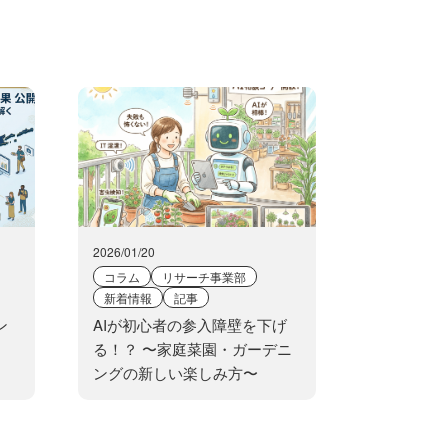
2026/01/20
コラム
リサーチ事業部
新着情報
記事
ン
AIが初心者の参入障壁を下げ
る！？ 〜家庭菜園・ガーデニ
ングの新しい楽しみ方〜