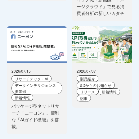
ージクラウド」で見る消
費者分析の新しいカタチ
2026/07/15
2026/07/07
リサーチテック・AI
製品紹介
データインテリジェンス
&Dからのお知らせ
事業部
リリース
新着情報
新着情報
記事
パッケージ型ネットリサ
ーチ「ニーヨン」、便利
な「AIガイド機能」を搭
載。