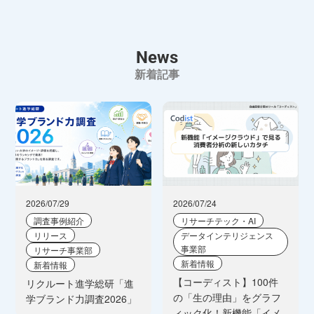
News
新着記事
2026/07/29
2026/07/24
調査事例紹介
リサーチテック・AI
リリース
データインテリジェンス
事業部
リサーチ事業部
新着情報
新着情報
【コーディスト】100件
リクルート進学総研「進
の「生の理由」をグラフ
学ブランド力調査2026」
ィック化！新機能「イメ