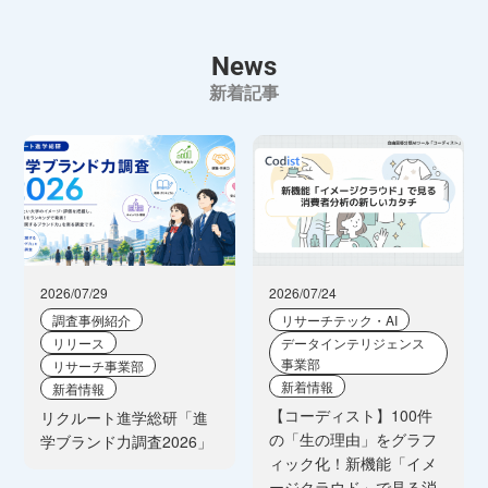
News
新着記事
2026/07/29
2026/07/24
調査事例紹介
リサーチテック・AI
リリース
データインテリジェンス
事業部
リサーチ事業部
新着情報
新着情報
【コーディスト】100件
リクルート進学総研「進
の「生の理由」をグラフ
学ブランド力調査2026」
ィック化！新機能「イメ
ージクラウド」で見る消