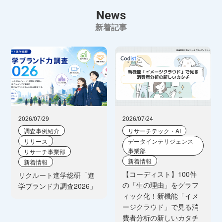
News
新着記事
2026/07/29
2026/07/24
調査事例紹介
リサーチテック・AI
リリース
データインテリジェンス
事業部
リサーチ事業部
新着情報
新着情報
【コーディスト】100件
リクルート進学総研「進
の「生の理由」をグラフ
学ブランド力調査2026」
ィック化！新機能「イメ
ージクラウド」で見る消
費者分析の新しいカタチ