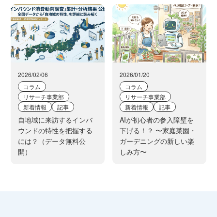
2026/02/06
2026/01/20
コラム
コラム
リサーチ事業部
リサーチ事業部
新着情報
記事
新着情報
記事
自地域に来訪するインバ
AIが初心者の参入障壁を
ウンドの特性を把握する
下げる！？ 〜家庭菜園・
には？（データ無料公
ガーデニングの新しい楽
開）
しみ方〜