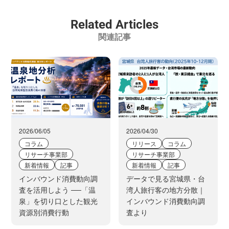
Related Articles
関連記事
2026/06/05
2026/04/30
コラム
リリース
コラム
リサーチ事業部
リサーチ事業部
新着情報
記事
新着情報
記事
インバウンド消費動向調
データで見る宮城県・台
査を活用しよう ──「温
湾人旅行客の地方分散｜
泉」を切り口とした観光
インバウンド消費動向調
資源別消費行動
査より