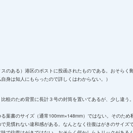
ィスのある）港区のポストに投函されたものである。おそらく
私自身は知人にもらったので詳しくはわからない。）
。比較のため背景に長計３号の封筒を置いてあるが、少し違う
葉書のサイズ（通常100mm×148mm）ではない。そのため
ので見慣れない違和感がある。なんとなく往復はがきのサイズ
意味で往復はがきではない。おそらく何かしらトリックがある