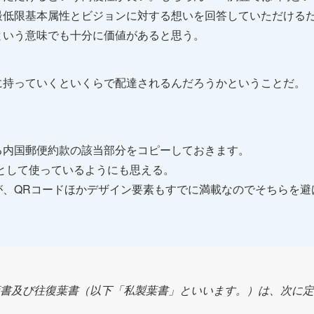
最低限基本属性とビジョンに対する想いを回答していただける
という意味でも十分に価値があると思う。
に持っていくといくらで配達されるんだろうかということだ。
る内国郵便約款の該当部分をコピーしておきます。
所として使っているようにも思える。
が、QRコードほかデザイン要素もすでに満載なのでそちらを避
葉書及び往復葉書（以下「私製葉書」といいます。）は、次に