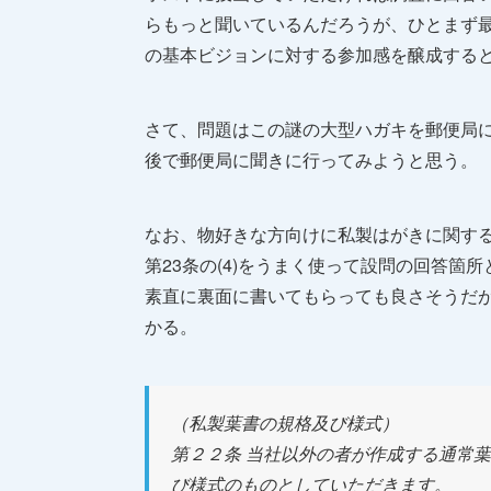
らもっと聞いているんだろうが、ひとまず
の基本ビジョンに対する参加感を醸成する
さて、問題はこの謎の大型ハガキを郵便局
後で郵便局に聞きに行ってみようと思う。
なお、物好きな方向けに私製はがきに関す
第23条の(4)をうまく使って設問の回答箇
素直に裏面に書いてもらっても良さそうだ
かる。
（私製葉書の規格及び様式）
第２２条 当社以外の者が作成する通常
び様式のものとしていただきます。