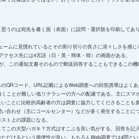
と思うのは宛先を書く面（表面）に設問・選択肢を印刷してあ
リュームに見慣れているとその割り切りの良さに清々しさを感じ
アクセス先には4言語（日・英・簡体・韓）の画面がある。
だが、この通知文書そのもので郵送回答することもできるこの機
のQRコード、URL記載によるWeb調査への回答誘導はよく
着くことが難しい低リテラシーの方への配慮である。主にスマ
たいことに比較的高齢者の方は調査に協力してくださることも
問い合わせ（主にコールセンター）などが多く発生することに
コスト上の課題になる。
してこの大型ハガキ？方式はすこぶる良い気がする。回答を記
ただけるという簡便性が良い。もちろんWeb調査では4問と