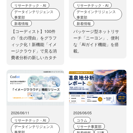
リサーチテック・AI
リサーチテック・AI
データインテリジェンス
データインテリジェンス
事業部
事業部
新着情報
新着情報
【コーディスト】100件
パッケージ型ネットリサ
の「生の理由」をグラフ
ーチ「ニーヨン」、便利
ィック化！新機能「イメ
な「AIガイド機能」を搭
ージクラウド」で見る消
載。
費者分析の新しいカタチ
2026/06/11
2026/06/05
リサーチテック・AI
コラム
データインテリジェンス
リサーチ事業部
事業部
新着情報
記事