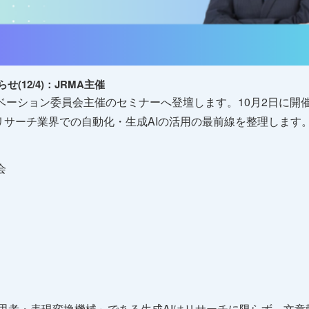
(12/4)：JRMA主催
ノベーション委員会主催のセミナーへ登壇します。10月2日に開
リサーチ業界での自動化・生成AIの活用の最前線を整理します
会
「思考・表現変換機械」である生成AIはリサーチに限らず、文