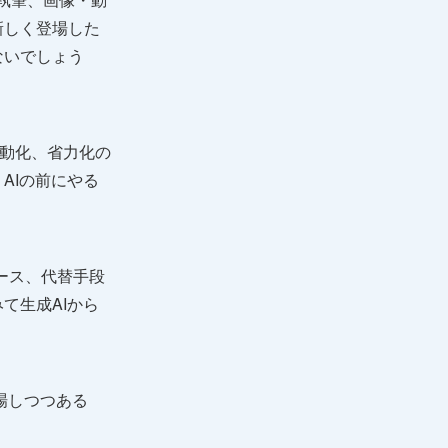
新しく登場した
ないでしょう
自動化、省力化の
AIの前にやる
ソース、代替手段
て生成AIから
場しつつある