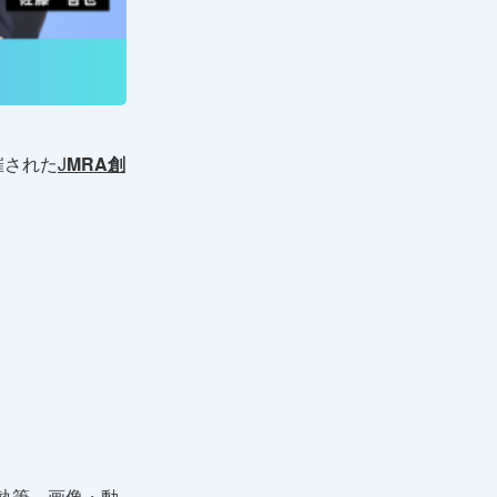
催された
J
MRA創
。
章執筆、画像・動