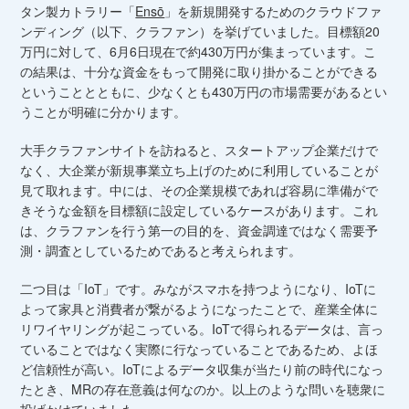
タン製カトラリー「
Ensō
」を新規開発するためのクラウドファ
ンディング（以下、クラファン）を挙げていました。目標額20
万円に対して、6月6日現在で約430万円が集まっています。こ
の結果は、十分な資金をもって開発に取り掛かることができる
ということとともに、少なくとも430万円の市場需要があるとい
うことが明確に分かります。
大手クラファンサイトを訪ねると、スタートアップ企業だけで
なく、大企業が新規事業立ち上げのために利用していることが
見て取れます。中には、その企業規模であれば容易に準備がで
きそうな金額を目標額に設定しているケースがあります。これ
は、クラファンを行う第一の目的を、資金調達ではなく需要予
測・調査としているためであると考えられます。
二つ目は「IoT」です。みながスマホを持つようになり、IoTに
よって家具と消費者が繋がるようになったことで、産業全体に
リワイヤリングが起こっている。IoTで得られるデータは、言っ
ていることではなく実際に行なっていることであるため、よほ
ど信頼性が高い。IoTによるデータ収集が当たり前の時代になっ
たとき、MRの存在意義は何なのか。以上のような問いを聴衆に