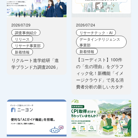
2026/07/29
2026/07/24
調査事例紹介
リサーチテック・AI
リリース
データインテリジェンス
事業部
リサーチ事業部
新着情報
新着情報
【コーディスト】100件
リクルート進学総研「進
の「生の理由」をグラフ
学ブランド力調査2026」
ィック化！新機能「イメ
ージクラウド」で見る消
費者分析の新しいカタチ