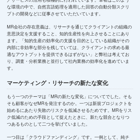
な環境の中で、自然言語処理を適用した回答の自動分類スクリ
プトの開発などに従事させていただいています。
MR会社の存在意義は、リサーチを通じてクライアントの組織の
意思決定を支援すること、知的生産性を向上させることにあり
ます。「知的生産の効率化の支援を目的としている組織がその
内部に非効率な部分を残していては、クライアントの求める最
適なアウトプットを提供できるはずがない」と弊社は考えてお
り、調査・分析業務と並行して社内業務の効率化を進めていま
す。
マーケティング・リサーチの新たな変化
もう一つのテーマは「MRの新たな変化」についてでした。そも
そも顧客がなぜMRを発注するのか。一つは新規プロジェクトを
始めるにあたり失敗のリスクを低減させるためです。MRをリス
ク低減のための手段として捉えたときに、新たな競合となりつ
つあるものとして二つを挙げていました。
一つ目は「クラウドファンディング」です。一例として、純チ