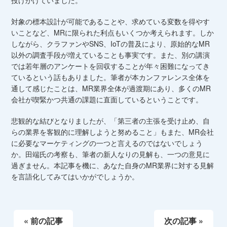
投げかけていました。
対象の標本設計が可能であることや、求めている変数を得やす
いことなど、MRに限られた利点もいくつか考えられます。しか
しながら、クラファンやSNS、IoTの普及により、原始的なMR
以外の調査手段が増えていることも事実です。また、別の講演
では若年層のアンケートを回収することが年々困難になってき
ているという話もありました。筆者が本カンファレンス全体を
通して感じたことは、MR業界全体が過渡期にあり、多くのMR
会社が喫緊かつ共通の課題に直面しているということです。
悲観的な結びとなりましたが、「第三者の主張を受け止め、自
らの業界を客観的に理解しようと努めること」もまた、MR会社
に必要なマーケティングの一つと言えるのではないでしょう
か。田端氏の考察も、筆者の新人なりの見解も、一つの意見に
過ぎません。本記事を機に、あなた自身のMR業界に対する見解
を言語化してみてはいかがでしょうか。
« 前の記事
次の記事 »