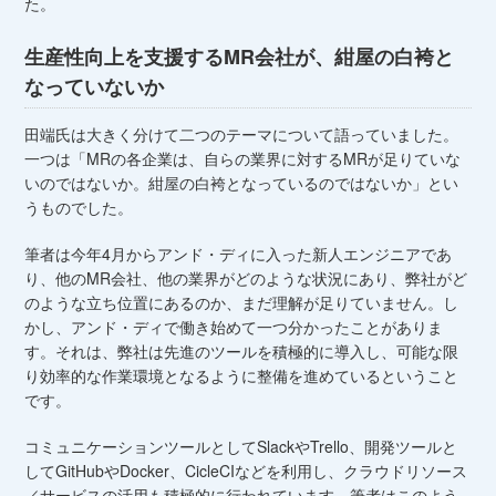
た。
生産性向上を支援するMR会社が、紺屋の白袴と
なっていないか
田端氏は大きく分けて二つのテーマについて語っていました。
一つは「MRの各企業は、自らの業界に対するMRが足りていな
いのではないか。紺屋の白袴となっているのではないか」とい
うものでした。
筆者は今年4月からアンド・ディに入った新人エンジニアであ
り、他のMR会社、他の業界がどのような状況にあり、弊社がど
のような立ち位置にあるのか、まだ理解が足りていません。し
かし、アンド・ディで働き始めて一つ分かったことがありま
す。それは、弊社は先進のツールを積極的に導入し、可能な限
り効率的な作業環境となるように整備を進めているということ
です。
コミュニケーションツールとしてSlackやTrello、開発ツールと
してGitHubやDocker、CicleCIなどを利用し、クラウドリソース
／サービスの活用も積極的に行われています。筆者はこのよう