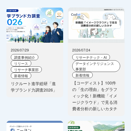
2026/07/29
2026/07/24
調査事例紹介
リサーチテック・AI
リリース
データインテリジェンス
事業部
リサーチ事業部
新着情報
新着情報
【コーディスト】100件
リクルート進学総研「進
の「生の理由」をグラフ
学ブランド力調査2026」
ィック化！新機能「イメ
ージクラウド」で見る消
費者分析の新しいカタチ