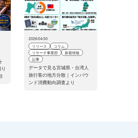
2026/04/30
リリース
コラム
リサーチ事業部
新着情報
記事
を
データで見る宮城県・台湾人
切り
旅行客の地方分散｜インバウ
動
ンド消費動向調査より