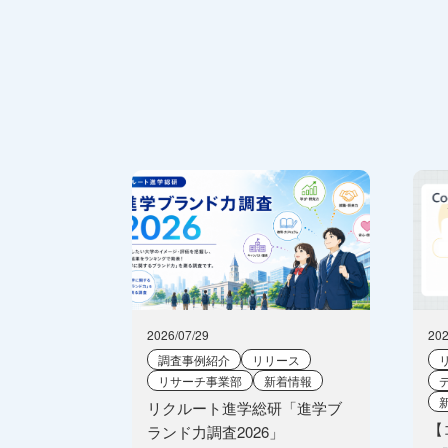
2026/07/29
202
調査事例紹介
リリース
リサーチ事業部
新着情報
リクルート進学総研「進学ブ
【
ランド力調査2026」