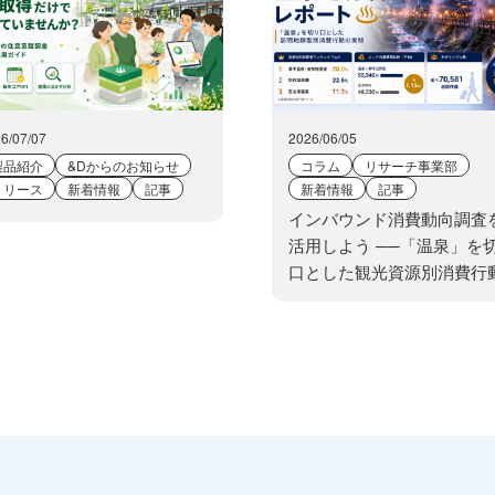
6/07/07
2026/06/05
製品紹介
&Dからのお知らせ
コラム
リサーチ事業部
リリース
新着情報
記事
新着情報
記事
インバウンド消費動向調査
活用しよう ──「温泉」を
口とした観光資源別消費行