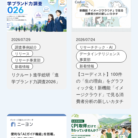
2026/07/29
2026/07/24
調査事例紹介
リサーチテック・AI
リリース
データインテリジェンス
事業部
リサーチ事業部
新着情報
新着情報
【コーディスト】100件
リクルート進学総研「進
の「生の理由」をグラフ
学ブランド力調査2026」
ィック化！新機能「イメ
ージクラウド」で見る消
費者分析の新しいカタチ