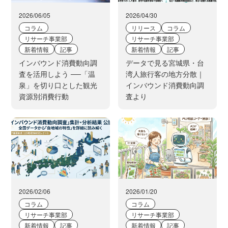
2026/06/05
2026/04/30
コラム
リリース
コラム
リサーチ事業部
リサーチ事業部
新着情報
記事
新着情報
記事
インバウンド消費動向調
データで見る宮城県・台
査を活用しよう ──「温
湾人旅行客の地方分散｜
泉」を切り口とした観光
インバウンド消費動向調
資源別消費行動
査より
2026/02/06
2026/01/20
コラム
コラム
リサーチ事業部
リサーチ事業部
新着情報
記事
新着情報
記事