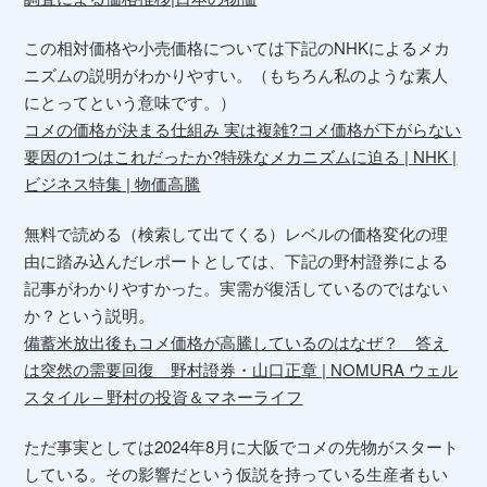
この相対価格や小売価格については下記のNHKによるメカ
ニズムの説明がわかりやすい。（もちろん私のような素人
にとってという意味です。）
コメの価格が決まる仕組み 実は複雑?コメ価格が下がらない
要因の1つはこれだったか?特殊なメカニズムに迫る | NHK |
ビジネス特集 | 物価高騰
無料で読める（検索して出てくる）レベルの価格変化の理
由に踏み込んだレポートとしては、下記の野村證券による
記事がわかりやすかった。実需が復活しているのではない
か？という説明。
備蓄米放出後もコメ価格が高騰しているのはなぜ？ 答え
は突然の需要回復 野村證券・山口正章 | NOMURA ウェル
スタイル – 野村の投資＆マネーライフ
ただ事実としては2024年8月に大阪でコメの先物がスタート
している。その影響だという仮説を持っている生産者もい