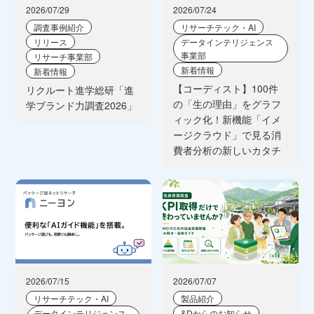
2026/07/29
2026/07/24
調査事例紹介
リサーチテック・AI
リリース
データインテリジェンス
事業部
リサーチ事業部
新着情報
新着情報
【コーディスト】100件
リクルート進学総研「進
の「生の理由」をグラフ
学ブランド力調査2026」
ィック化！新機能「イメ
ージクラウド」で見る消
費者分析の新しいカタチ
2026/07/15
2026/07/07
リサーチテック・AI
製品紹介
データインテリジェンス
&Dからのお知らせ