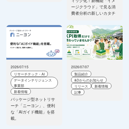
ィック化！新機能「イメ
ージクラウド」で見る消
費者分析の新しいカタチ
2026/07/15
2026/07/07
リサーチテック・AI
製品紹介
データインテリジェンス
&Dからのお知らせ
事業部
リリース
新着情報
新着情報
記事
パッケージ型ネットリサ
ーチ「ニーヨン」、便利
な「AIガイド機能」を搭
載。