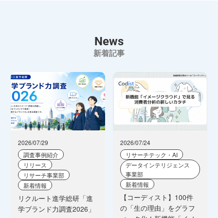
News
新着記事
2026/07/29
2026/07/24
調査事例紹介
リサーチテック・AI
リリース
データインテリジェンス
事業部
リサーチ事業部
新着情報
新着情報
【コーディスト】100件
リクルート進学総研「進
の「生の理由」をグラフ
学ブランド力調査2026」