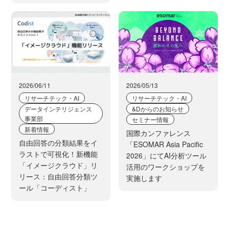
2026/06/11
2026/05/13
リサーチテック・AI
リサーチテック・AI
データインテリジェンス
&Dからのお知らせ
事業部
セミナー情報
新着情報
国際カンファレンス
自由回答の分類結果をイ
「ESOMAR Asia Pacific
ラストで可視化！新機能
2026」にてAI分析ツール
「イメージクラウド」リ
活用のワークショップを
リース：自由回答分類ツ
実施します
ール「コーディスト」