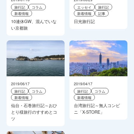
旅行記
コラム
エッセイ
旅行記
新着情報
新着情報
記事
10連休GW、混んでいな
日光旅行記
い京都旅
2019/06/17
2019/04/17
旅行記
コラム
旅行記
コラム
新着情報
新着情報
仙台・石巻旅行記～おひ
台湾旅行記～無人コンビ
とり様旅行のすすめとコ
ニ「X-STORE」
ツ