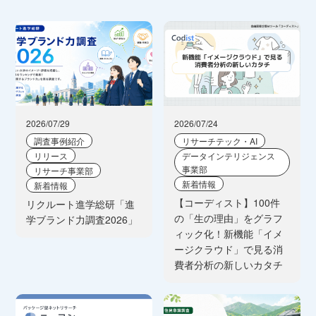
2026/07/29
2026/07/24
調査事例紹介
リサーチテック・AI
リリース
データインテリジェンス
事業部
リサーチ事業部
新着情報
新着情報
【コーディスト】100件
リクルート進学総研「進
の「生の理由」をグラフ
学ブランド力調査2026」
ィック化！新機能「イメ
ージクラウド」で見る消
費者分析の新しいカタチ