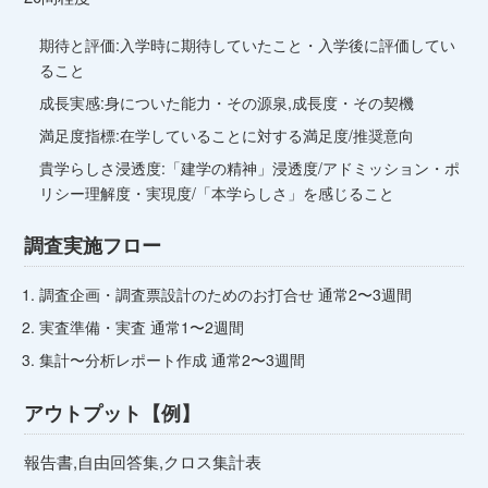
期待と評価:入学時に期待していたこと・入学後に評価してい
ること
成⻑実感:身についた能力・その源泉,成⻑度・その契機
満足度指標:在学していることに対する満足度/推奨意向
貴学らしさ浸透度:「建学の精神」浸透度/アドミッション・ポ
リシー理解度・実現度/「本学らしさ」を感じること
調査実施フロー
調査企画・調査票設計のためのお打合せ 通常2〜3週間
実査準備・実査 通常1〜2週間
集計〜分析レポート作成 通常2〜3週間
アウトプット【例】
報告書,自由回答集,クロス集計表