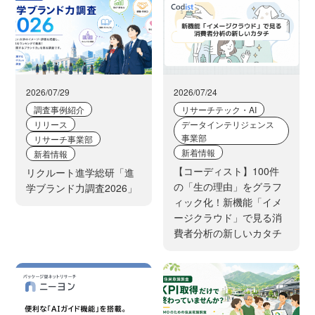
2026/07/29
2026/07/24
調査事例紹介
リサーチテック・AI
リリース
データインテリジェンス
事業部
リサーチ事業部
新着情報
新着情報
【コーディスト】100件
リクルート進学総研「進
の「生の理由」をグラフ
学ブランド力調査2026」
ィック化！新機能「イメ
ージクラウド」で見る消
費者分析の新しいカタチ