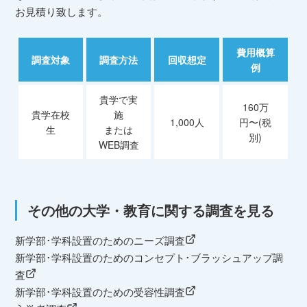
お見積り致します。
費用概算
調査対象
調査方法
回収想定
例
貴学で実
160万
貴学在校
施
1,000人
円〜(税
生
または
別)
WEB調査
その他の大学・教育に関する調査を見る
新学部･学科設置のためのニーズ調査
新学部･学科設置のためのコンセプト･ブラッシュアップ調
査
新学部･学科設置のための受容性調査