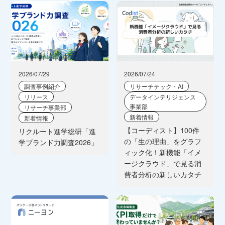
2026/07/29
2026/07/24
調査事例紹介
リサーチテック・AI
リリース
データインテリジェンス
事業部
リサーチ事業部
新着情報
新着情報
【コーディスト】100件
リクルート進学総研「進
の「生の理由」をグラフ
学ブランド力調査2026」
ィック化！新機能「イメ
ージクラウド」で見る消
費者分析の新しいカタチ