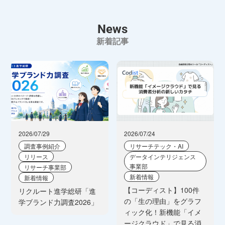
News
新着記事
2026/07/29
2026/07/24
調査事例紹介
リサーチテック・AI
リリース
データインテリジェンス
事業部
リサーチ事業部
新着情報
新着情報
【コーディスト】100件
リクルート進学総研「進
の「生の理由」をグラフ
学ブランド力調査2026」
ィック化！新機能「イメ
ージクラウド」で見る消