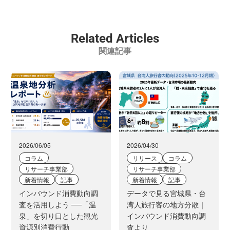
Related Articles
関連記事
2026/06/05
2026/04/30
コラム
リリース
コラム
リサーチ事業部
リサーチ事業部
新着情報
記事
新着情報
記事
インバウンド消費動向調
データで見る宮城県・台
査を活用しよう ──「温
湾人旅行客の地方分散｜
泉」を切り口とした観光
インバウンド消費動向調
資源別消費行動
査より