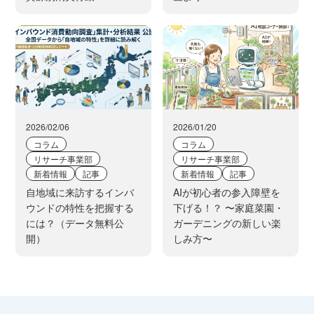
2026/02/06
2026/01/20
コラム
コラム
リサーチ事業部
リサーチ事業部
新着情報
記事
新着情報
記事
自地域に来訪するインバ
AIが初心者の参入障壁を
ウンドの特性を把握する
下げる！？ 〜家庭菜園・
には？（データ無料公
ガーデニングの新しい楽
開）
しみ方〜