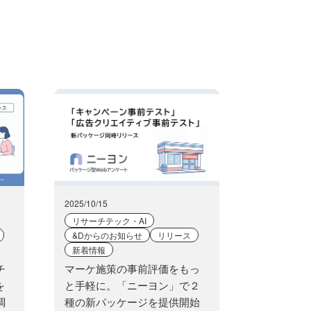
2025/10/15
リサーチテック・AI
&Dからのお知らせ
リリース
新着情報
チ
マーケ施策の事前評価をもっ
を
と手軽に。「ニーヨン」で２
調
種の新パッケージを提供開始