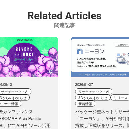
Related Articles
関連記事
6/05/13
2026/01/27
リサーチテック・AI
リサーチテック・AI
&Dからのお知らせ
&Dからのお知らせ
リリース
セミナー情報
新着情報
際カンファレンス
パッケージ型ネットリサー
SOMAR Asia Pacific
「ニーヨン」、AI分析機能
026」にてAI分析ツール活用
搭載し正式版をリリース。