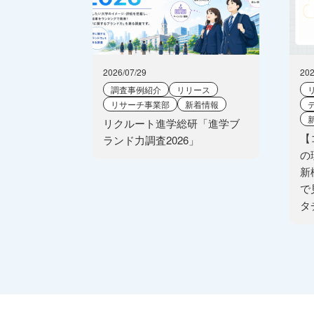
2026/07/29
202
調査事例紹介
リリース
リサーチ事業部
新着情報
リクルート進学総研「進学ブ
【
ランド力調査2026」
の
新
で
タ