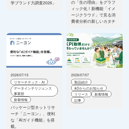
の「生の理由」をグラフ
学ブランド力調査2026」
ィック化！新機能「イメ
ージクラウド」で見る消
費者分析の新しいカタチ
2026/07/15
2026/07/07
リサーチテック・AI
製品紹介
データインテリジェンス
&Dからのお知らせ
事業部
リリース
新着情報
新着情報
記事
パッケージ型ネットリサ
ーチ「ニーヨン」、便利
な「AIガイド機能」を搭
載。