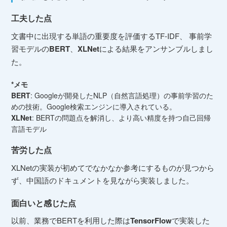
工夫した点
文書中に出現する単語の重要度を評価するTF-IDF、 事前学
習モデルの
BERT
、
XLNet
による結果をアンサンブルしまし
た。
*メモ
BERT
: Googleが開発したNLP（自然言語処理）の事前学習のた
めの技術。Google検索エンジンに導入されている。
XLNet
: BERTの問題点を解消し、より高い精度を持つ自己回帰
言語モデル
苦労した点
XLNetの実装が初めてでなかなか参考にするものが見つから
ず、中国語のドキュメントを見ながら実装しました。
面白いと感じた点
以前、業務でBERTを利用した際は
TensorFlow
で実装した