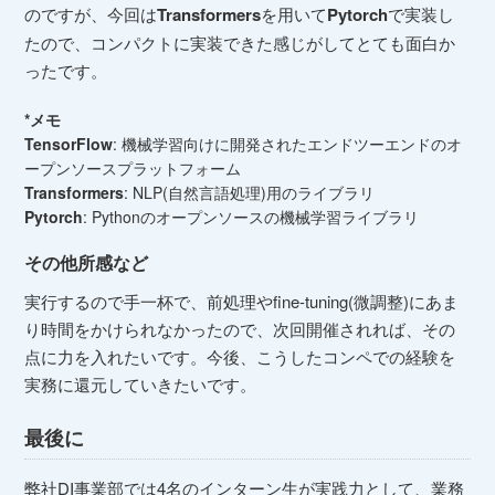
のですが、今回は
Transformers
を用いて
Pytorch
で実装し
たので、コンパクトに実装できた感じがしてとても面白か
ったです。
*メモ
TensorFlow
: 機械学習向けに開発されたエンドツーエンドのオ
ープンソースプラットフォーム
Transformers
: NLP(自然言語処理)用のライブラリ
Pytorch
: Pythonのオープンソースの機械学習ライブラリ
その他所感など
実行するので手一杯で、前処理やfine-tuning(微調整)にあま
り時間をかけられなかったので、次回開催されれば、その
点に力を入れたいです。今後、こうしたコンペでの経験を
実務に還元していきたいです。
最後に
弊社DI事業部では4名のインターン生が実践力として、業務