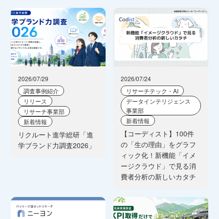
2026/07/29
2026/07/24
調査事例紹介
リサーチテック・AI
リリース
データインテリジェンス
事業部
リサーチ事業部
新着情報
新着情報
【コーディスト】100件
リクルート進学総研「進
の「生の理由」をグラフ
学ブランド力調査2026」
ィック化！新機能「イメ
ージクラウド」で見る消
費者分析の新しいカタチ