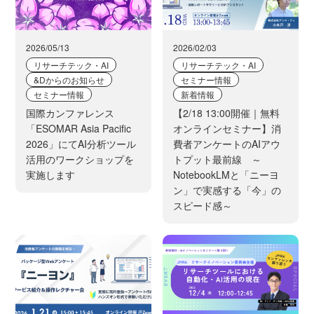
2026/05/13
2026/02/03
リサーチテック・AI
リサーチテック・AI
&Dからのお知らせ
セミナー情報
セミナー情報
新着情報
国際カンファレンス
【2/18 13:00開催｜無料
「ESOMAR Asia Pacific
オンラインセミナー】消
2026」にてAI分析ツール
費者アンケートのAIアウ
活用のワークショップを
トプット最前線 ～
実施します
NotebookLMと「ニーヨ
ン」で実感する「今」の
スピード感～