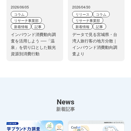
2026/06/05
2026/04/30
コラム
リリース
コラム
リサーチ事業部
リサーチ事業部
新着情報
記事
新着情報
記事
インバウンド消費動向調
データで見る宮城県・台
査を活用しよう ──「温
湾人旅行客の地方分散｜
泉」を切り口とした観光
インバウンド消費動向調
資源別消費行動
査より
News
新着記事