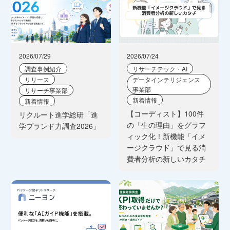
2026/07/29
2026/07/24
調査事例紹介
リサーチテック・AI
リリース
データインテリジェンス
事業部
リサーチ事業部
新着情報
新着情報
【コーディスト】100件
リクルート進学総研「進
の「生の理由」をグラフ
学ブランド力調査2026」
ィック化！新機能「イメ
ージクラウド」で見る消
費者分析の新しいカタチ