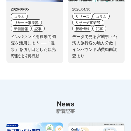
2026/06/05
2026/04/30
コラム
リリース
コラム
リサーチ事業部
リサーチ事業部
新着情報
記事
新着情報
記事
インバウンド消費動向調
データで見る宮城県・台
査を活用しよう ──「温
湾人旅行客の地方分散｜
泉」を切り口とした観光
インバウンド消費動向調
資源別消費行動
査より
News
新着記事