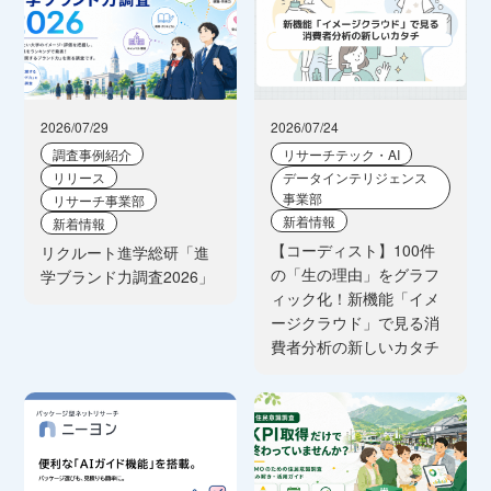
2026/07/29
2026/07/24
調査事例紹介
リサーチテック・AI
リリース
データインテリジェンス
事業部
リサーチ事業部
新着情報
新着情報
【コーディスト】100件
リクルート進学総研「進
の「生の理由」をグラフ
学ブランド力調査2026」
ィック化！新機能「イメ
ージクラウド」で見る消
費者分析の新しいカタチ