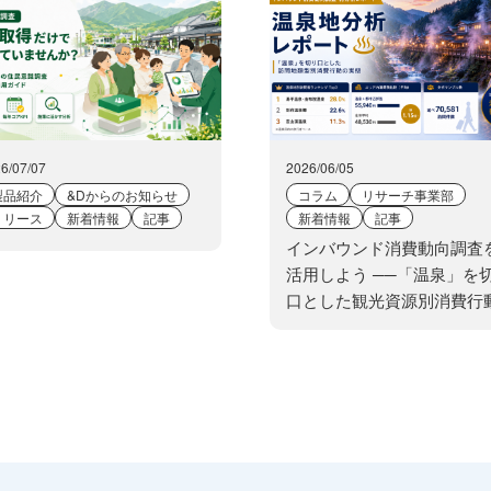
6/07/07
2026/06/05
製品紹介
&Dからのお知らせ
コラム
リサーチ事業部
リリース
新着情報
記事
新着情報
記事
インバウンド消費動向調査
活用しよう ──「温泉」を
口とした観光資源別消費行