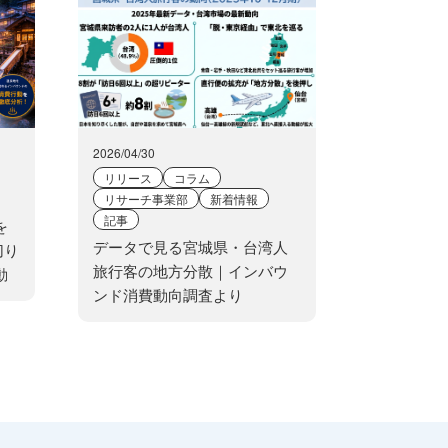
2026/04/30
リリース
コラム
リサーチ事業部
新着情報
記事
を
データで見る宮城県・台湾人
切り
旅行客の地方分散｜インバウ
動
ンド消費動向調査より