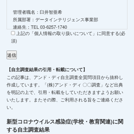
管理者職名：臼井智亜希
所属部署：データインテリジェンス事業部
連絡先：TEL 03-6257-1740
上記の「個人情報の取り扱いについて」に同意する(必
３．個人情報の利用目的
須)
当社の各種サービスおよびサービスに関連した各種
情報のメールによるご案内のため
【自主調査結果の引用・転載について】
当社のサービス向上のため
この記事は、アンド・ディ自主調査全質問項目から抜粋し
４．個人情報取扱いの委託
作成しています。「(株)アンド・ディ 〇〇調査」など出典
を明記の上で、引用・転載をしていただきますようお願い
当社は事業運営上、前項利用目的の範囲に限って個人
いたします。またその際、ご利用される旨をご連絡くださ
情報を外部に委託することがあります。この場合、個
い。
人情報保護水準の高い委託先を選定し、個人情報の適
正管理・機密保持についての契約を交わし、適切な管
新型コロナウイルス感染症(学校・教育関連)に関
理を実施させます。
する自主調査結果
５．個人情報の開示等の請求