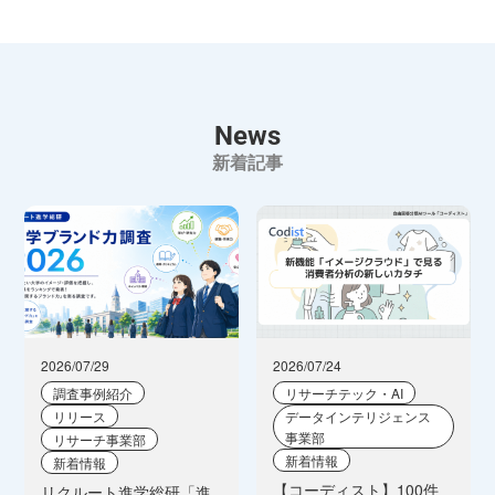
News
新着記事
2026/07/29
2026/07/24
調査事例紹介
リサーチテック・AI
リリース
データインテリジェンス
事業部
リサーチ事業部
新着情報
新着情報
【コーディスト】100件
リクルート進学総研「進