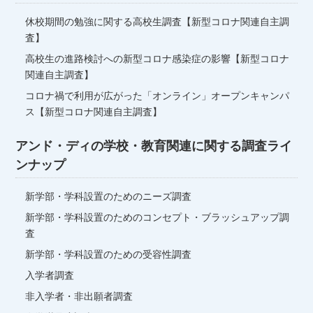
休校期間の勉強に関する高校生調査【新型コロナ関連自主調
ご本人様は、当社に対してご自身の個人情報の開示等
査】
（利用目的の通知、開示、内容の訂正・追加・削除、
高校生の進路検討への新型コロナ感染症の影響【新型コロナ
利用の停止または消去、第三者への提供の停止）及び
関連自主調査】
第三者提供記録の開示に関して、下記の当社お問い合
わせ窓口に申し出ることができます。その際、当社は
コロナ禍で利用が広がった「オンライン」オープンキャンパ
ス【新型コロナ関連自主調査】
お客様ご本人を確認させていただいたうえで、合理的
な期間内に対応いたします。
アンド・ディの学校・教育関連に関する調査ライ
【お問合せ窓口】
ンナップ
〒105-0003 東京都港区西新橋1-5-5 ビュロー西新橋
2F
新学部・学科設置のためのニーズ調査
TEL：03-6257-1740
新学部・学科設置のためのコンセプト・ブラッシュアップ調
E-MAIL：post@and-d.co.jp
査
６．個人情報を提供されることの任意性につい
新学部・学科設置のための受容性調査
て
入学者調査
ご本人様が当社に個人情報を提供されるかどうかは任
非入学者・非出願者調査
意によるものです。 ただし、必要な項目をいただけ