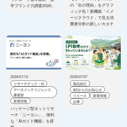
の「生の理由」をグラフ
学ブランド力調査2026」
ィック化！新機能「イメ
ージクラウド」で見る消
費者分析の新しいカタチ
2026/07/15
2026/07/07
リサーチテック・AI
製品紹介
データインテリジェンス
&Dからのお知らせ
事業部
リリース
新着情報
新着情報
記事
パッケージ型ネットリサ
ーチ「ニーヨン」、便利
な「AIガイド機能」を搭
載。