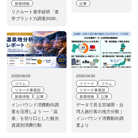
新着情報
記事
リクルート進学総研「進
学ブランド力調査2026」
2026/06/05
2026/04/30
コラム
リリース
コラム
リサーチ事業部
リサーチ事業部
新着情報
記事
新着情報
記事
インバウンド消費動向調
データで見る宮城県・台
査を活用しよう ──「温
湾人旅行客の地方分散｜
泉」を切り口とした観光
インバウンド消費動向調
資源別消費行動
査より