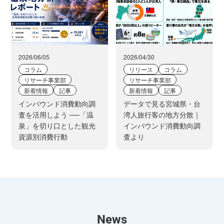
2026/06/05
2026/04/30
コラム
リリース
コラム
リサーチ事業部
リサーチ事業部
新着情報
記事
新着情報
記事
インバウンド消費動向調
データで見る宮城県・台
査を活用しよう ──「温
湾人旅行客の地方分散｜
泉」を切り口とした観光
インバウンド消費動向調
資源別消費行動
査より
News