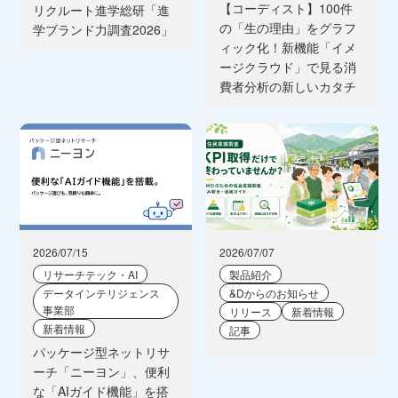
【コーディスト】100件
リクルート進学総研「進
の「生の理由」をグラフ
学ブランド力調査2026」
ィック化！新機能「イメ
ージクラウド」で見る消
費者分析の新しいカタチ
2026/07/15
2026/07/07
リサーチテック・AI
製品紹介
データインテリジェンス
&Dからのお知らせ
事業部
リリース
新着情報
新着情報
記事
パッケージ型ネットリサ
ーチ「ニーヨン」、便利
な「AIガイド機能」を搭