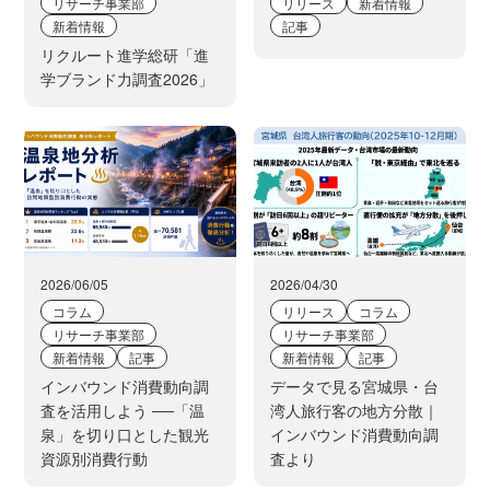
リサーチ事業部
リリース
新着情報
新着情報
記事
リクルート進学総研「進
学ブランド力調査2026」
2026/06/05
2026/04/30
コラム
リリース
コラム
リサーチ事業部
リサーチ事業部
新着情報
記事
新着情報
記事
インバウンド消費動向調
データで見る宮城県・台
査を活用しよう ──「温
湾人旅行客の地方分散｜
泉」を切り口とした観光
インバウンド消費動向調
資源別消費行動
査より