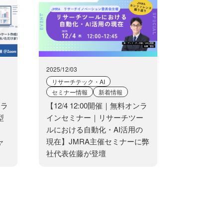
2025/12/03
リサーチテック・AI
セミナー情報
新着情報
ンラ
【12/4 12:00開催｜無料オンラ
型
インセミナー｜リサーチツー
』
ルにおける自動化・AI活用の
ャ
現在】JMRA主催セミナーに弊
社代表佐藤が登壇