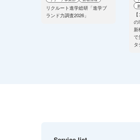
リクルート進学総研「進学ブ
【
ランド力調査2026」
の
新
で
タ
Service list