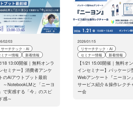
6/02/03
2026/01/15
リサーチテック・AI
リサーチテック・AI
セミナー情報
新着情報
セミナー情報
新着情報
2/18 13:00開催｜無料オンラ
【1/21 15:00開催｜無料オ
ンセミナー】消費者アンケ
インセミナー】パッケージ
トのAIアウトプット最前
Webアンケート『ニーヨン
 ～NotebookLMと「ニーヨ
サービス紹介＆操作レクチ
」で実感する「今」のスピ
ー会
ド感～