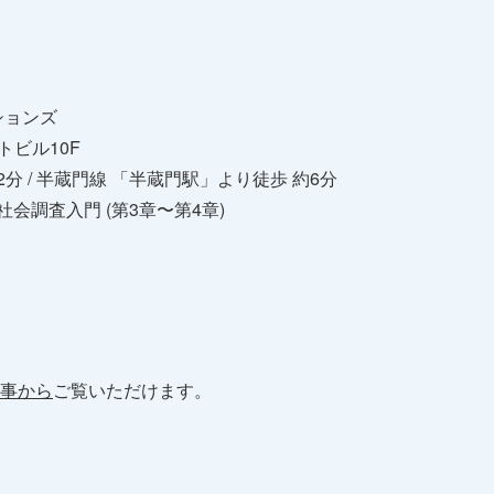
ションズ
トビル10F
分 / 半蔵門線 「半蔵門駅」より徒歩 約6分
会調査入門 (第3章〜第4章)
事から
ご覧いただけます。