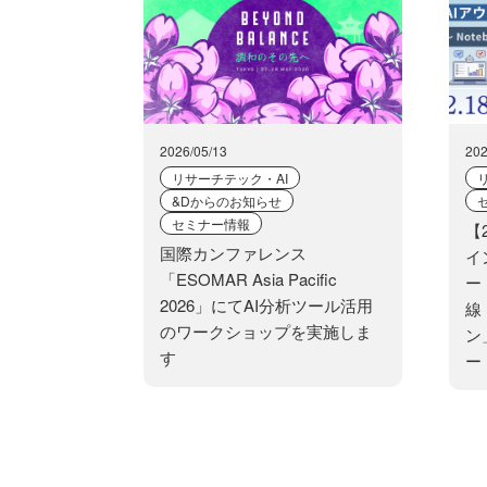
2026/05/13
202
リサーチテック・AI
&Dからのお知らせ
セミナー情報
【
国際カンファレンス
イ
「ESOMAR Asia Pacific
ー
2026」にてAI分析ツール活用
線
のワークショップを実施しま
ン
す
ー