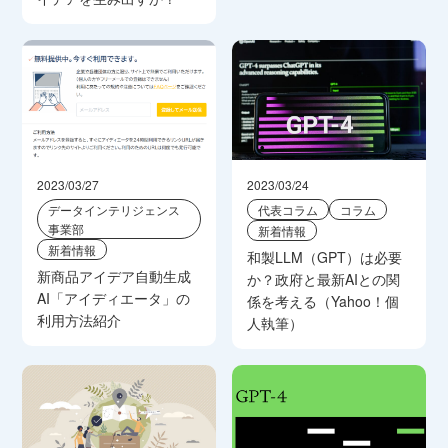
2023/03/27
2023/03/24
データインテリジェンス
代表コラム
コラム
事業部
新着情報
新着情報
和製LLM（GPT）は必要
新商品アイデア自動生成
か？政府と最新AIとの関
AI「アイディエータ」の
係を考える（Yahoo！個
利用方法紹介
人執筆）