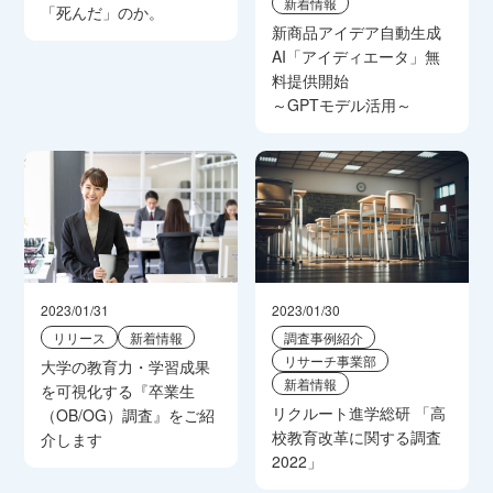
新着情報
「死んだ」のか。
新商品アイデア自動生成
AI「アイディエータ」無
料提供開始
～GPTモデル活用～
2023/01/31
2023/01/30
リリース
新着情報
調査事例紹介
リサーチ事業部
大学の教育力・学習成果
新着情報
を可視化する『卒業生
リクルート進学総研 「高
（OB/OG）調査』をご紹
校教育改革に関する調査
介します
2022」