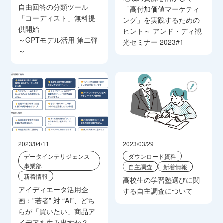
自由回答の分類ツール
「高付加価値マーケティ
「コーディスト」無料提
ング」を実践するための
供開始
ヒント～ アンド・ディ観
～GPTモデル活用 第二弾
光セミナー 2023#1
～
2023/04/11
2023/03/29
データインテリジェンス
ダウンロード資料
事業部
自主調査
新着情報
新着情報
高校生の学習塾選びに関
アイディエータ活用企
する自主調査について
画：”若者” 対 “AI”、どち
らが「買いたい」商品ア
イデアを生み出すか？