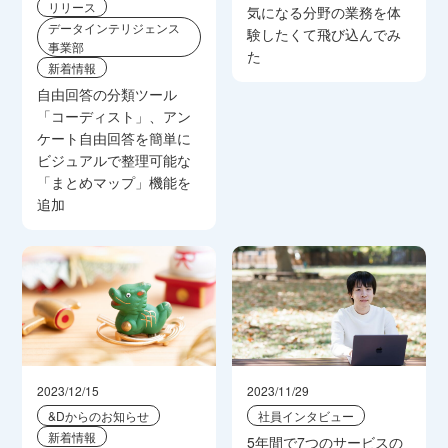
リリース
気になる分野の業務を体
データインテリジェンス
験したくて飛び込んでみ
事業部
た
新着情報
自由回答の分類ツール
「コーディスト」、アン
ケート自由回答を簡単に
ビジュアルで整理可能な
「まとめマップ」機能を
追加
2023/12/15
2023/11/29
&Dからのお知らせ
社員インタビュー
新着情報
5年間で7つのサービスの