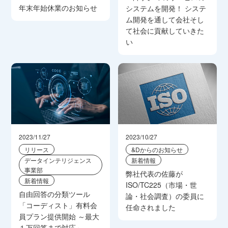
年末年始休業のお知らせ
システムを開発！ システ
ム開発を通して会社そし
て社会に貢献していきた
い
2023/11/27
2023/10/27
リリース
&Dからのお知らせ
データインテリジェンス
新着情報
事業部
弊社代表の佐藤が
新着情報
ISO/TC225（市場・世
自由回答の分類ツール
論・社会調査）の委員に
「コーディスト」有料会
任命されました
員プラン提供開始 ～最大
１万回答まで対応～