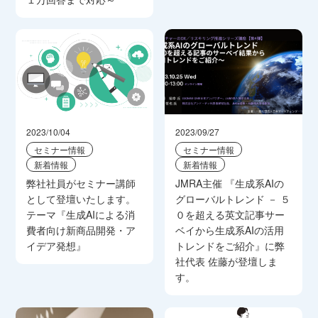
2023/10/04
2023/09/27
セミナー情報
セミナー情報
新着情報
新着情報
弊社社員がセミナー講師
JMRA主催 『生成系AIの
として登壇いたします。
グローバルトレンド － ５
テーマ『生成AIによる消
０を超える英文記事サー
費者向け新商品開発・ア
ベイから生成系AIの活用
イデア発想』
トレンドをご紹介』に弊
社代表 佐藤が登壇しま
す。